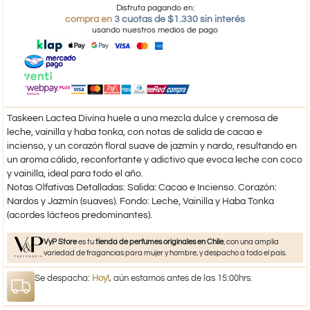
Disfruta pagando en:
compra en
3 cuotas de $1.330 sin interés
usando nuestros medios de pago
Taskeen Lactea Divina huele a una mezcla dulce y cremosa de
leche, vainilla y haba tonka, con notas de salida de cacao e
incienso, y un corazón floral suave de jazmín y nardo, resultando en
un aroma cálido, reconfortante y adictivo que evoca leche con coco
y vainilla, ideal para todo el año.
Notas Olfativas Detalladas: Salida: Cacao e Incienso. Corazón:
Nardos y Jazmín (suaves). Fondo: Leche, Vainilla y Haba Tonka
(acordes lácteos predominantes).
VyP Store
es tu
tienda de perfumes originales en Chile
, con una amplia
variedad de fragancias para mujer y hombre, y despacho a todo el país.
Se despacha:
Hoy!
, aún estamos antes de las 15:00hrs.