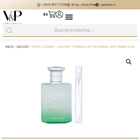
+56 9 3877 3738
@vyp_store.chile
vypstore.cl
$
0
INICIO
/
DECANT
/ PARIS CORNER – «DECANT TASKEEN LACTEA DIVINA» EDP UNISEX 5 ML