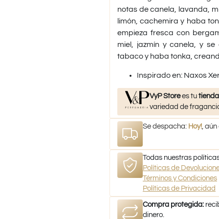
notas de canela, lavanda, mi
limón, cachemira y haba to
empieza fresca con bergam
miel, jazmín y canela, y se
tabaco y haba tonka, creand
​Inspirado en: Naxos Xer
VyP Store
es tu
tienda
variedad de fragancia
Se despacha:
Hoy!
, aún
Todas nuestras políticas
Políticas de Devolucio
Términos y Condiciones
Políticas de Privacidad
Compra protegida:
reci
dinero.