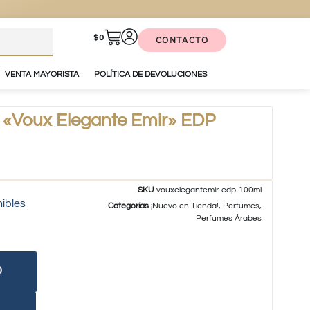
$
0
CONTACTO
VENTA MAYORISTA
POLÍTICA DE DEVOLUCIONES
«Voux Elegante Emir» EDP
SKU
vouxelegantemir-edp-100ml
nibles
Categorías
¡Nuevo en Tienda!
,
Perfumes
,
Perfumes Árabes
O