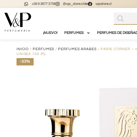
+56 9 3877 3738
@vyp_store.chile
vypstore.cl
¡NUEVO!
PERFUMES
PERFUMES DE DISEÑA
INICIO
/
PERFUMES
/
PERFUMES ÁRABES
/ PARIS CORNER – 
UNISEX 100 ML
-33%