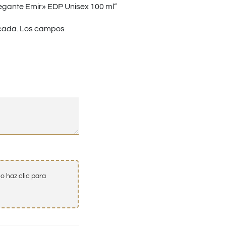
egante Emir» EDP Unisex 100 ml”
cada.
Los campos
o haz clic para