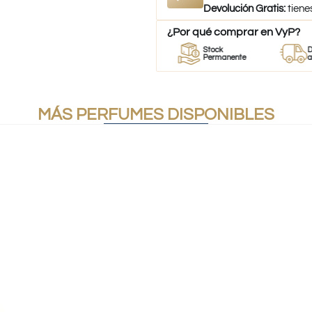
Devolución Gratis:
tiene
¿Por qué comprar en VyP?
Perfumes
Stock
Despacho
es
100% Originales
Permanente
a todo Chil
MÁS PERFUMES DISPONIBLES