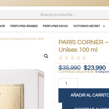
DOR
PERFUMES ÁRABES
PERFUMES NICHO
VICTORIA’S SECRET
«VOUX ELEGANTE EMIR» EDP
PARIS CORNER – 
Unisex 100 ml
$
35.990
$
23.990
9 dispo
AÑADIR AL CARRIT