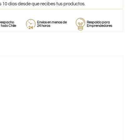
s 10 días desde que recibes tus productos.
Envíos en menos de
Respaldo para
Proveedor
e
24 horas
Emprendedores
de perfume
-50%