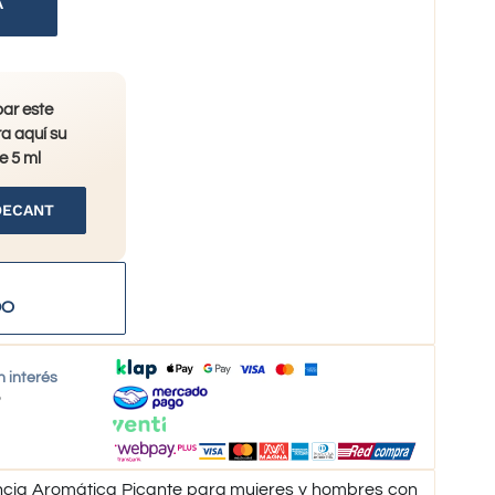
A
bar este
a aquí su
e 5 ml
DECANT
DO
n interés
o
ncia Aromática Picante para mujeres y hombres con