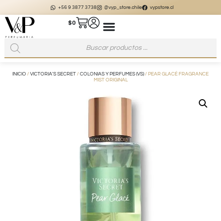
+56 9 3877 3738
@vyp_store.chile
vypstore.cl
$
0
INICIO
/
VICTORIA'S SECRET
/
COLONIAS Y PERFUMES (VS)
/ PEAR GLACÉ FRAGRANCE
MIST ORIGINAL