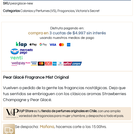
SKU
pearglace-new
Categorías
Colonias y Perfumes (VS)
,
Fragancias
,
Victoria's Secret
Disfruta pagando en:
compra en
3 cuotas de $4.997 sin interés
usando nuestros medios de pago
Pear Glacé Fragrance Mist Original
Vuelven a pedido de la gente las fragancias nostálgicas. Deja que
tus sentidos se embriaguen con los clásicos aromas Strawberries
Champagne y Pear Glacé.
VyP Store
es tu
tienda de perfumes originales en Chile
, con una amplia
variedad de fragancias para mujer y hombre, y despacho a todo el país.
Se despacha:
Mañana
, hacemos corte a las 15:00hrs.