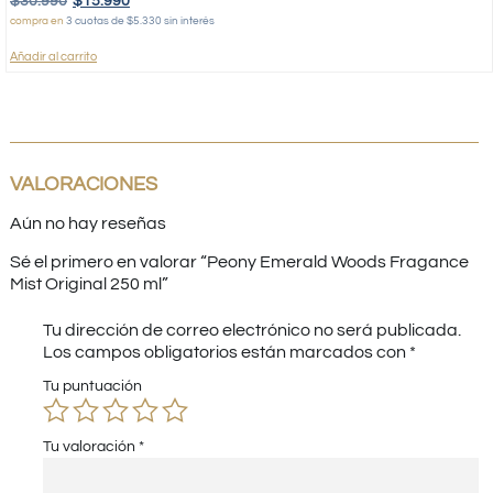
$
30.990
$
15.990
compra en
3 cuotas de $5.330 sin interés
Añadir al carrito
VALORACIONES
Aún no hay reseñas
Sé el primero en valorar “Peony Emerald Woods Fragance
Mist Original 250 ml”
Tu dirección de correo electrónico no será publicada.
Los campos obligatorios están marcados con
*
Tu puntuación
Tu valoración
*