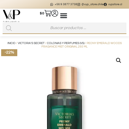
+56 9 3877 3738
@vyp_store.chile
vypstore.cl
$
0
INICIO
/
VICTORIA'S SECRET
/
COLONIAS Y PERFUMES (VS)
/ PEONY EMERALD WOODS
FRAGANCE MIST ORIGINAL 250 ML
-22%