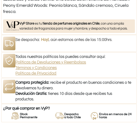
Peony Emerald Woods: Peonía blanca, Sándalo cremoso, Ciruela
fresca.
VyP Store
es tu
tienda de perfumes originales en Chile
, con una amplia
variedad de fragancias para mujer y hombre, y despacho a todo el país.
Se despacha:
Hoy!
, aún estamos antes de las 15:00hrs.
Todas nuestras políticas las puedes consultar aquí:
Políticas de Devoluciones y Reembolsos
Términos y Condiciones
Políticas de Privacidad
Compra protegida:
recibe el producto en buenas condiciones o te
devolvemos tu dinero.
Devolución Gratis:
tienes 10 días desde que recibes tus
productos.
¿Por qué comprar en VyP?
Stock
Despacho
Envíos en menos de 24
Permanente
a todo Chile
horas