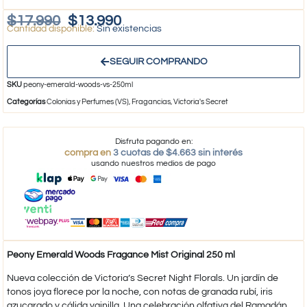
$
17.990
$
13.990
Sin existencias
SEGUIR COMPRANDO
SKU
peony-emerald-woods-vs-250ml
Categorías
Colonias y Perfumes (VS)
,
Fragancias
,
Victoria's Secret
Disfruta pagando en:
compra en
3 cuotas de $4.663 sin interés
usando nuestros medios de pago
Peony Emerald Woods Fragance Mist Original 250 ml
Nueva colección de Victoria’s Secret Night Florals. Un jardín de
tonos joya florece por la noche, con notas de granada rubí, iris
azucarado y cálida vainilla. Una celebración olfativa del Ramadán.