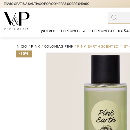
+56 9 3877 3738
@vyp_store.chile
vypstore.cl
¡NUEVO!
PERFUMES
PERFUMES DE DISEÑA
INICIO
/
PINK
/
COLONIAS PINK
/ PINK EARTH SCENTED MIST
-15%