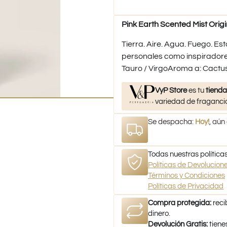
Pink Earth Scented Mist Origi
Tierra. Aire. Agua. Fuego. E
personales como inspiradores
Tauro / VirgoAroma a: Cactus,
VyP Store
es tu
tienda
variedad de fragancia
Se despacha:
Hoy!
, aún
Todas nuestras políticas
Políticas de Devolucio
Términos y Condiciones
Políticas de Privacidad
Compra protegida:
reci
dinero.
Devolución Gratis:
tiene