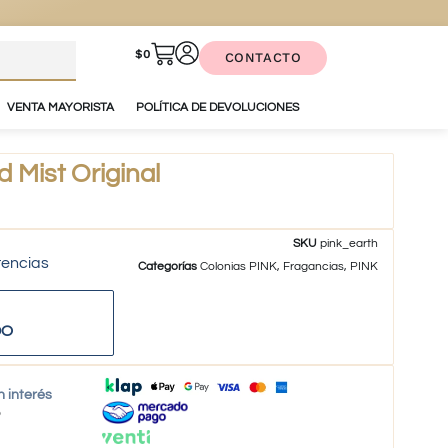
$
0
CONTACTO
VENTA MAYORISTA
POLÍTICA DE DEVOLUCIONES
 Mist Original
SKU
pink_earth
tencias
Categorías
Colonias PINK
,
Fragancias
,
PINK
DO
n interés
o