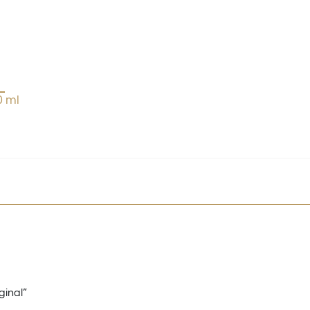
0 ml
ginal”