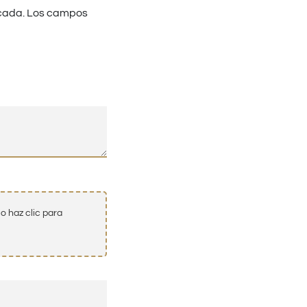
cada.
Los campos
o haz clic para