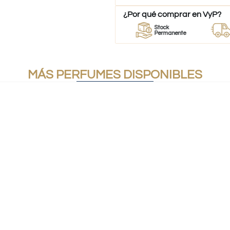
¿Por qué comprar en VyP?
eedor
Perfumes
Stock
Desp
erfumes
100% Originales
Permanente
a todo
MÁS PERFUMES DISPONIBLES