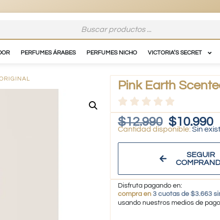
DOR
PERFUMES ÁRABES
PERFUMES NICHO
VICTORIA’S SECRET
 ORIGINAL
Pink Earth Scented
$
12.990
$
10.990
Sin exis
SEGUIR
COMPRAN
Disfruta pagando en:
compra en
3 cuotas de $3.663 si
usando nuestros medios de pag