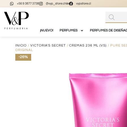
+56 9 3877 3738
@vyp_store.chile
vypstore.cl
¡NUEVO!
PERFUMES
PERFUMES DE DISEÑA
INICIO
/
VICTORIA'S SECRET
/
CREMAS 236 ML (VS)
/ PURE S
ORIGINAL
-26%