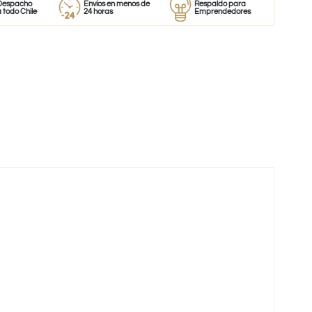
o
Envíos en menos de
Respaldo para
Proveedor
le
24 horas
Emprendedores
de perfum
-46%