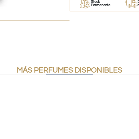
r
Perfumes
Stock
Despach
mes
100% Originales
Permanente
a todo Chi
MÁS PERFUMES DISPONIBLES