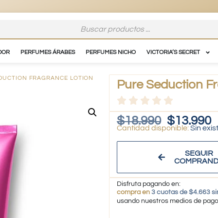
DOR
PERFUMES ÁRABES
PERFUMES NICHO
VICTORIA’S SECRET
EDUCTION FRAGRANCE LOTION
Pure Seduction Fr
$
18.990
$
13.990
Sin exis
SEGUIR
COMPRAN
Disfruta pagando en:
compra en
3 cuotas de $4.663 si
usando nuestros medios de pag