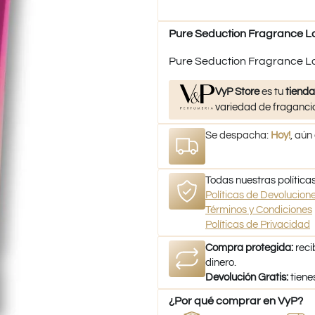
Pure Seduction Fragrance Lot
Pure Seduction Fragrance Lot
VyP Store
es tu
tienda
variedad de fragancia
Se despacha:
Hoy!
, aún
Todas nuestras políticas
Políticas de Devolucio
Términos y Condiciones
Políticas de Privacidad
Compra protegida:
reci
dinero.
Devolución Gratis:
tiene
¿Por qué comprar en VyP?