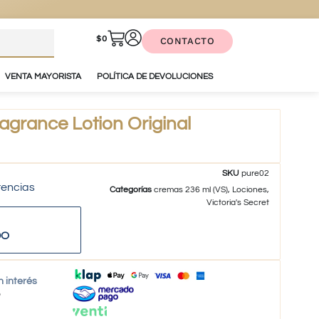
$
0
CONTACTO
VENTA MAYORISTA
POLÍTICA DE DEVOLUCIONES
agrance Lotion Original
SKU
pure02
tencias
Categorías
cremas 236 ml (VS)
,
Lociones
,
Victoria's Secret
DO
n interés
o