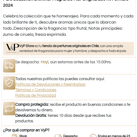
2024
Celebra la colección que te homenajea. Para cada momento y cada
lado brillante de ti, descubre aromas únicos que lo abarcan
todo.;Descripción de la fragancia: tipo frutal, Notas principales:
zumo de ciruela, fresia exprimida.
VyP Store
es tu
tienda de perfumes originales en Chile
, con una amplia
variedad de fragancias para mujer y hombre, y despacho a todo el país.
Se despacha:
Hoy!
, aún estamos antes de las 15:00hrs.
Todas nuestras políticas las puedes consultar aquí:
Políticas de Devoluciones y Reembolsos
Términos y Condiciones
Políticas de Privacidad
Compra protegida:
recibe el producto en buenas condiciones o te
devolvemos tu dinero.
Devolución Gratis:
tienes 10 días desde que recibes tus
productos.
¿Por qué comprar en VyP?
Stock
Despacho
Envíos en menos de 24