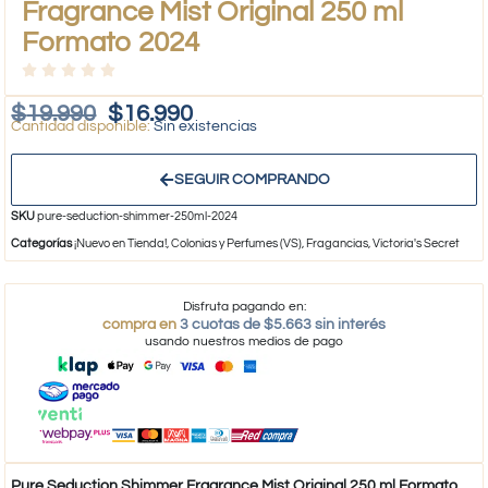
Fragrance Mist Original 250 ml
Formato 2024
$
19.990
$
16.990
Sin existencias
SEGUIR COMPRANDO
SKU
pure-seduction-shimmer-250ml-2024
Categorías
¡Nuevo en Tienda!
,
Colonias y Perfumes (VS)
,
Fragancias
,
Victoria's Secret
Disfruta pagando en:
compra en
3 cuotas de $5.663 sin interés
usando nuestros medios de pago
Pure Seduction Shimmer Fragrance Mist Original 250 ml Formato