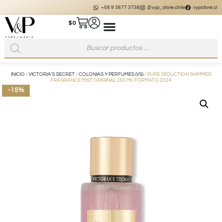
+56 9 3877 3738
@vyp_store.chile
vypstore.cl
$
0
INICIO
/
VICTORIA'S SECRET
/
COLONIAS Y PERFUMES (VS)
/ PURE SEDUCTION SHIMMER
FRAGRANCE MIST ORIGINAL 250 ML FORMATO 2024
-15%