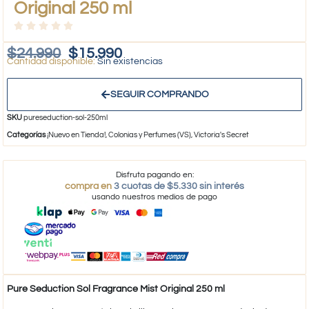
Original 250 ml
$
24.990
$
15.990
Sin existencias
SEGUIR COMPRANDO
SKU
pureseduction-sol-250ml
Categorías
¡Nuevo en Tienda!
,
Colonias y Perfumes (VS)
,
Victoria's Secret
Disfruta pagando en:
compra en
3 cuotas de $5.330 sin interés
usando nuestros medios de pago
Pure Seduction Sol Fragrance Mist Original 250 ml