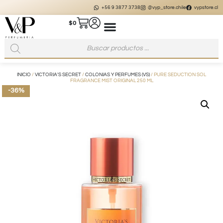
+56 9 3877 3738
@vyp_store.chile
vypstore.cl
$
0
INICIO
/
VICTORIA'S SECRET
/
COLONIAS Y PERFUMES (VS)
/ PURE SEDUCTION SOL
FRAGRANCE MIST ORIGINAL 250 ML
-36%