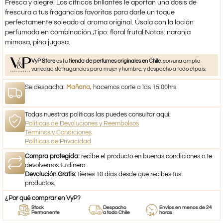
Fresca y alegre. Los cítricos brillantes le aportan una dosis de
frescura a tus fragancias favoritas para darle un toque
perfectamente soleado al aroma original. Úsala con la loción
perfumada en combinación.;Tipo: floral frutal.Notas: naranja
mimosa, piña jugosa.
VyP Store
es tu
tienda de perfumes originales en Chile
, con una amplia
variedad de fragancias para mujer y hombre, y despacho a todo el país.
Se despacha:
Mañana
, hacemos corte a las 15:00hrs.
Todas nuestras políticas las puedes consultar aquí:
Políticas de Devoluciones y Reembolsos
Términos y Condiciones
Políticas de Privacidad
Compra protegida:
recibe el producto en buenas condiciones o te
devolvemos tu dinero.
Devolución Gratis:
tienes 10 días desde que recibes tus
productos.
¿Por qué comprar en VyP?
Stock
Despacho
Envíos en menos de 24
Permanente
a todo Chile
horas