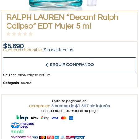
RALPH LAUREN “Decant Ralph
Calipso” EDT Mujer 5 ml
$
5.690
Sin existencias
SEGUIR COMPRANDO
SKU
dec-ralph-calipso-edt-5ml
Categoría
Decant
Disfruta pagando en:
compra en
3 cuotas de $1.897 sin interés
usando nuestros medios de pago