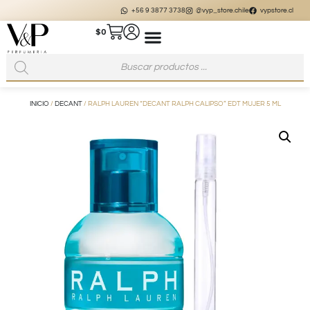
+56 9 3877 3738
@vyp_store.chile
vypstore.cl
$
0
INICIO
/
DECANT
/ RALPH LAUREN “DECANT RALPH CALIPSO” EDT MUJER 5 ML