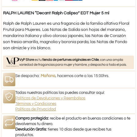
RALPH LAUREN “Decant Ralph Calipso” EDT Mujer 5 ml
Ralph de Ralph Lauren es una fragancia de la familia olfativa Floral
Frutal para Mujeres. Las Notas de Salida son hojas del manzano,
mandarina italiana y olivo oloroso japonés; las Notas de Corazón
son fresia amarilla, magnolia y boronia parda; las Notas de Fondo
son almizcle y iris blanco.
VyP Store
es tu
tienda de perfumes originales en Chile
, con una amplia
variedad de fragancias para mujer y hombre, y despacho a todo el país.
Se despacha:
Mañana
, hacemos corte a las 15:00hrs.
Todas nuestras políticas las puedes consultar aquí:
Políticas de Devoluciones y Reembolsos
Términos y Condiciones
Políticas de Privacidad
Compra protegida:
recibe el producto en buenas condiciones o te
devolvemos tu dinero.
Devolución Gratis:
tienes 10 días desde que recibes tus
productos.