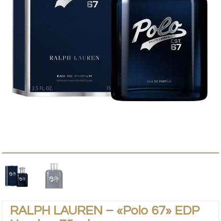
RALPH LAUREN – «Polo 67» EDP