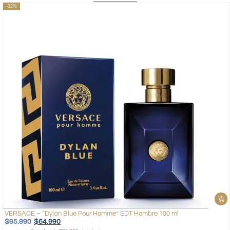
-32%
VERSACE – “Dylan Blue Pour Homme” EDT Hombre 100 ml
$
95.990
$
64.990