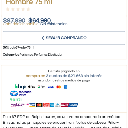
Hombre 75 ml
$
97.990
$
64.990
Sin existencias
SEGUIR COMPRANDO
SKU
polo67-edp-75ml
Categorías
Perfumes
,
Perfumes Diseñador
Disfruta pagando en:
compra en
3 cuotas de $21.663 sin interés
usando nuestros medios de pago
Polo 67 EDP de Ralph Lauren, es un aroma amaderado aromático.
En sus notas principales se encuentran: Notas de cabeza: Piña –