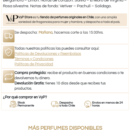
Bergamota – Limón. Notas de corazón: Salvia – Enebro de Virginia –
Rosa silvestre. Notas de fondo: Vetiver – Pachulí – Solidago.
VyP Store
es tu
tienda de perfumes originales en Chile
, con una amplia
variedad de fragancias para mujer y hombre, y despacho a todo el país.
Se despacha:
Mañana
, hacemos corte a las 15:00hrs.
Todas nuestras políticas las puedes consultar aquí:
Políticas de Devoluciones y Reembolsos
Términos y Condiciones
Políticas de Privacidad
Compra protegida:
recibe el producto en buenas condiciones o te
devolvemos tu dinero.
Devolución Gratis:
tienes 10 días desde que recibes tus
productos.
¿Por qué comprar en VyP?
Stock
Despacho
Envíos en menos de 24
Permanente
a todo Chile
horas
MÁS PERFUMES DISPONIBLES