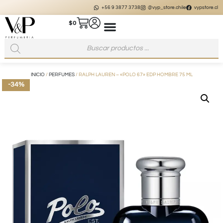
+56 9 3877 3738
@vyp_store.chile
vypstore.cl
$
0
INICIO
/
PERFUMES
/ RALPH LAUREN – «POLO 67» EDP HOMBRE 75 ML
-34%