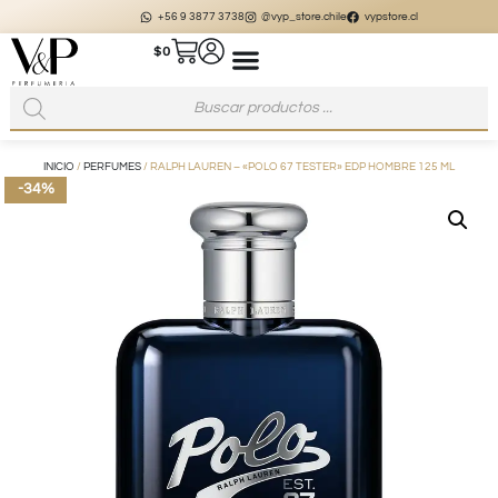
+56 9 3877 3738
@vyp_store.chile
vypstore.cl
$
0
INICIO
/
PERFUMES
/ RALPH LAUREN – «POLO 67 TESTER» EDP HOMBRE 125 ML
-34%