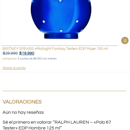
BRITNEY SPEARS «Midnight Fantasy Tester» EDP Mujer 100 ml
$
29.990
$
19.990
compra en
3 cuotas de $6.663 sin interés
Añadir al carrito
VALORACIONES
Aún no hay reseñas
Sé el primero en valorar “RALPH LAUREN – «Polo 67
Tester» EDP Hombre 125 ml”