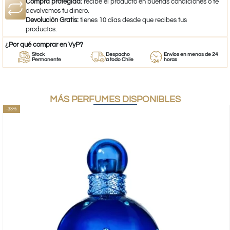
Compra protegida:
recibe el producto en buenas condiciones o te
devolvemos tu dinero.
Devolución Gratis:
tienes 10 días desde que recibes tus
productos.
¿Por qué comprar en VyP?
Stock
Despacho
Envíos en menos de 24
Permanente
a todo Chile
horas
MÁS PERFUMES DISPONIBLES
-33%