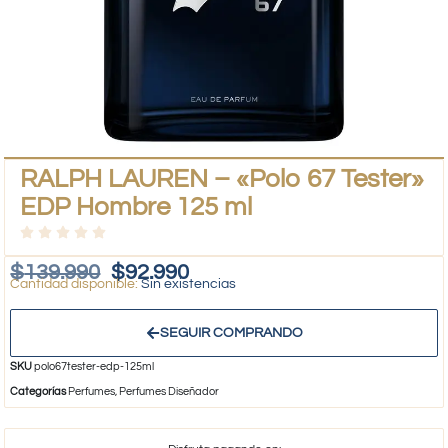
RALPH LAUREN – «Polo 67 Tester»
EDP Hombre 125 ml
$
139.990
$
92.990
Sin existencias
SEGUIR COMPRANDO
SKU
polo67tester-edp-125ml
Categorías
Perfumes
,
Perfumes Diseñador