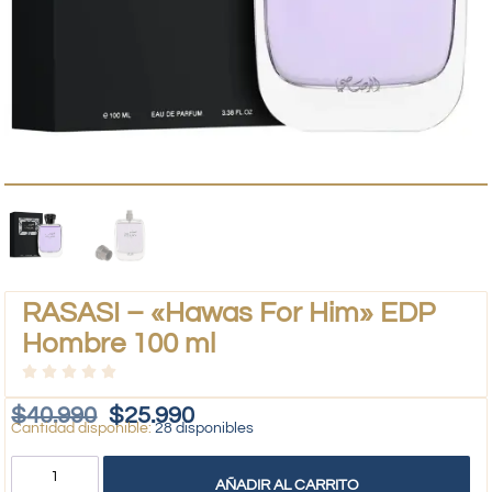
RASASI – «Hawas For Him» EDP
Hombre 100 ml
$
40.990
$
25.990
28 disponibles
AÑADIR AL CARRITO