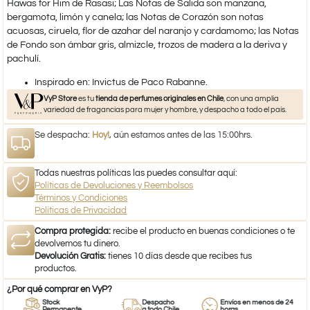
Hawas for Him de Rasasi; Las Notas de Salida son manzana,
bergamota, limón y canela; las Notas de Corazón son notas
acuosas, ciruela, flor de azahar del naranjo y cardamomo; las Notas
de Fondo son ámbar gris, almizcle, trozos de madera a la deriva y
pachulí.
​Inspirado en: Invictus de Paco Rabanne.
VyP Store
es tu
tienda de perfumes originales en Chile
, con una amplia
variedad de fragancias para mujer y hombre, y despacho a todo el país.
Se despacha:
Hoy!
, aún estamos antes de las 15:00hrs.
Todas nuestras políticas las puedes consultar aquí:
Políticas de Devoluciones y Reembolsos
Términos y Condiciones
Políticas de Privacidad
Compra protegida:
recibe el producto en buenas condiciones o te
devolvemos tu dinero.
Devolución Gratis:
tienes 10 días desde que recibes tus
productos.
¿Por qué comprar en VyP?
Stock
Despacho
Envíos en menos de 24
Permanente
a todo Chile
horas