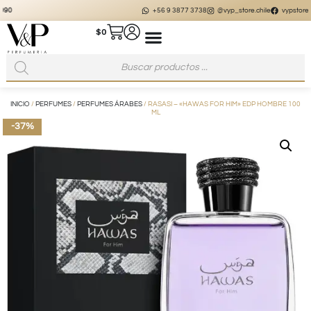
+56 9 3877 3738
@vyp_store.chile
vypstore.cl
$
0
INICIO
/
PERFUMES
/
PERFUMES ÁRABES
/ RASASI – «HAWAS FOR HIM» EDP HOMBRE 100
ML
-37%