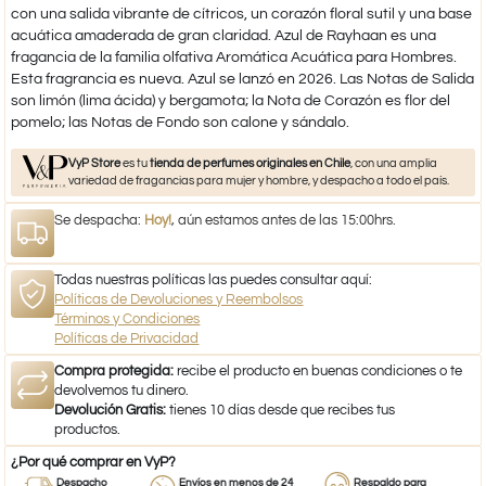
con una salida vibrante de cítricos, un corazón floral sutil y una base
acuática amaderada de gran claridad. Azul de Rayhaan es una
fragancia de la familia olfativa Aromática Acuática para Hombres.
Esta fragrancia es nueva. Azul se lanzó en 2026. Las Notas de Salida
son limón (lima ácida) y bergamota; la Nota de Corazón es flor del
pomelo; las Notas de Fondo son calone y sándalo.
VyP Store
es tu
tienda de perfumes originales en Chile
, con una amplia
variedad de fragancias para mujer y hombre, y despacho a todo el país.
Se despacha:
Hoy!
, aún estamos antes de las 15:00hrs.
Todas nuestras políticas las puedes consultar aquí:
Políticas de Devoluciones y Reembolsos
Términos y Condiciones
Políticas de Privacidad
Compra protegida:
recibe el producto en buenas condiciones o te
devolvemos tu dinero.
Devolución Gratis:
tienes 10 días desde que recibes tus
productos.
¿Por qué comprar en VyP?
Despacho
Envíos en menos de 24
Respaldo para