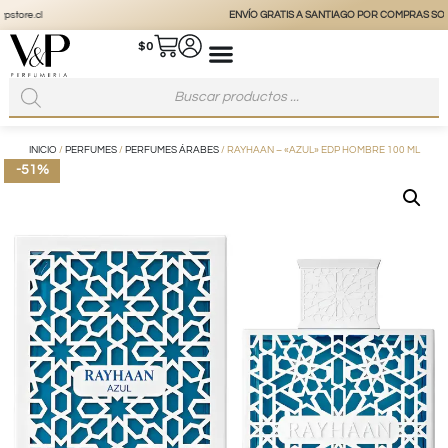
ENVÍO GRATIS A SANTIAGO POR COMPRAS SOBRE $49.990
$
0
INICIO
/
PERFUMES
/
PERFUMES ÁRABES
/ RAYHAAN – «AZUL» EDP HOMBRE 100 ML
-51%