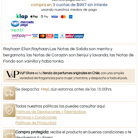
compra en
3 cuotas de $997 sin interés
usando nuestros medios de pago
Rayhaan Elixir;Rayhaan;Las Notas de Salida son menta y
bergamota; las Notas de Corazón son benjuí y lavanda; las Notas de
Fondo son vainilla y haba tonka.
VyP Store
es tu
tienda de perfumes originales en Chile
, con una amplia
variedad de fragancias para mujer y hombre, y despacho a todo el país.
Se despacha:
Hoy!
, aún estamos antes de las 15:00hrs.
Todas nuestras políticas las puedes consultar aquí:
Políticas de Devoluciones y Reembolsos
Términos y Condiciones
Políticas de Privacidad
Compra protegida:
recibe el producto en buenas condiciones o te
devolvemos tu dinero.