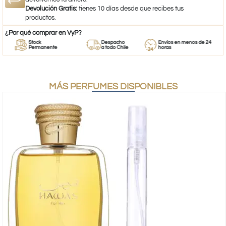
Devolución Gratis:
tienes 10 días desde que recibes tus
productos.
¿Por qué comprar en VyP?
Stock
Despacho
Envíos en menos de 24
Permanente
a todo Chile
horas
MÁS PERFUMES DISPONIBLES