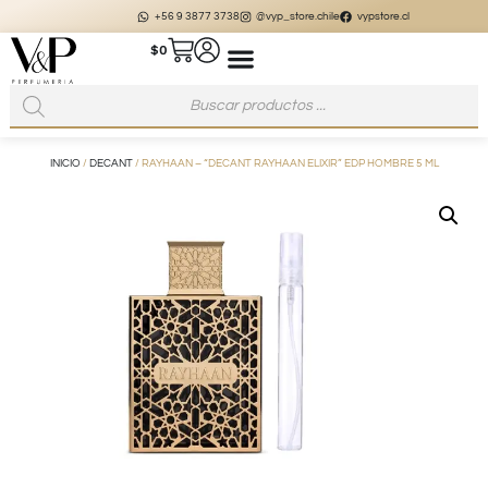
+56 9 3877 3738
@vyp_store.chile
vypstore.cl
$
0
INICIO
/
DECANT
/ RAYHAAN – “DECANT RAYHAAN ELIXIR” EDP HOMBRE 5 ML