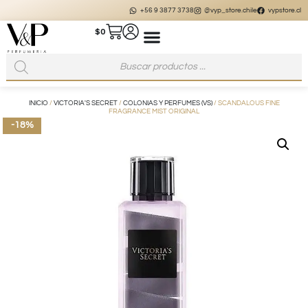
+56 9 3877 3738
@vyp_store.chile
vypstore.cl
$
0
INICIO
/
VICTORIA'S SECRET
/
COLONIAS Y PERFUMES (VS)
/ SCANDALOUS FINE
FRAGRANCE MIST ORIGINAL
-18%