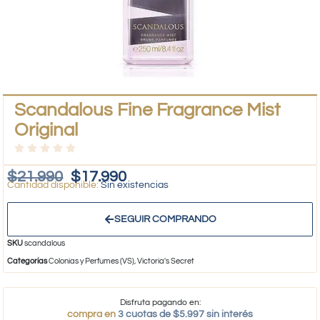
Scandalous Fine Fragrance Mist
Original
$
21.990
$
17.990
Sin existencias
SEGUIR COMPRANDO
SKU
scandalous
Categorías
Colonias y Perfumes (VS)
,
Victoria's Secret
Disfruta pagando en:
compra en
3 cuotas de $5.997 sin interés