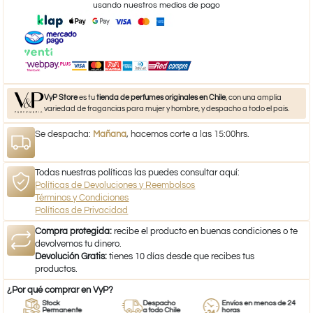
usando nuestros medios de pago
VyP Store
es tu
tienda de perfumes originales en Chile
, con una amplia
variedad de fragancias para mujer y hombre, y despacho a todo el país.
Se despacha:
Mañana
, hacemos corte a las 15:00hrs.
Todas nuestras políticas las puedes consultar aquí:
Políticas de Devoluciones y Reembolsos
Términos y Condiciones
Políticas de Privacidad
Compra protegida:
recibe el producto en buenas condiciones o te
devolvemos tu dinero.
Devolución Gratis:
tienes 10 días desde que recibes tus
productos.
¿Por qué comprar en VyP?
Stock
Despacho
Envíos en menos de 24
Permanente
a todo Chile
horas