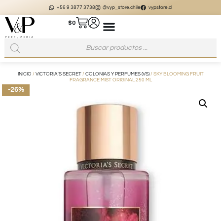
+56 9 3877 3738
@vyp_store.chile
vypstore.cl
$
0
INICIO
/
VICTORIA'S SECRET
/
COLONIAS Y PERFUMES (VS)
/ SKY BLOOMING FRUIT
FRAGRANCE MIST ORIGINAL 250 ML
-26%