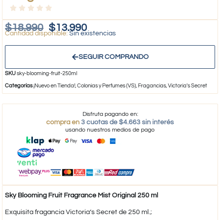
$
18.990
$
13.990
Sin existencias
SEGUIR COMPRANDO
SKU
sky-blooming-fruit-250ml
Categorías
¡Nuevo en Tienda!
,
Colonias y Perfumes (VS)
,
Fragancias
,
Victoria's Secret
Disfruta pagando en:
compra en
3 cuotas de $4.663 sin interés
usando nuestros medios de pago
Sky Blooming Fruit Fragrance Mist Original 250 ml
Exquisita fragancia Victoria’s Secret de 250 ml.;