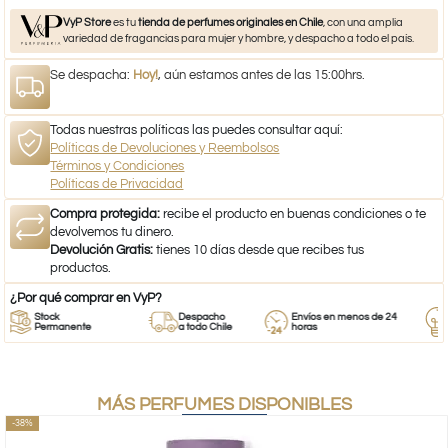
VyP Store
es tu
tienda de perfumes originales en Chile
, con una amplia
variedad de fragancias para mujer y hombre, y despacho a todo el país.
Se despacha:
Hoy!
, aún estamos antes de las 15:00hrs.
Todas nuestras políticas las puedes consultar aquí:
Políticas de Devoluciones y Reembolsos
Términos y Condiciones
Políticas de Privacidad
Compra protegida:
recibe el producto en buenas condiciones o te
devolvemos tu dinero.
Devolución Gratis:
tienes 10 días desde que recibes tus
productos.
¿Por qué comprar en VyP?
Stock
Despacho
Envíos en menos de 24
Res
Permanente
a todo Chile
horas
Emp
MÁS PERFUMES DISPONIBLES
-38%