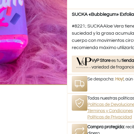
SUCKA «Bubblegum» Exfolian
#8221; SUCKAAloe Vera tiene 
suciedad y la grasa acumulad
cuerpo con movimientos circul
recomienda máximo utilizarlo
VyP Store
es tu
tienda
variedad de fragancia
Se despacha:
Hoy!
, aún
Todas nuestras políticas
Políticas de Devolucio
Términos y Condiciones
Políticas de Privacidad
Compra protegida:
reci
dinero.