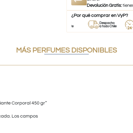
Devolución Gratis:
tiene
¿Por qué comprar en VyP?
erfumes
Stock
Despacho
Envíos
0% Originales
Permanente
a todo Chile
24 hor
MÁS PERFUMES DISPONIBLES
iante Corporal 450 gr”
cada.
Los campos