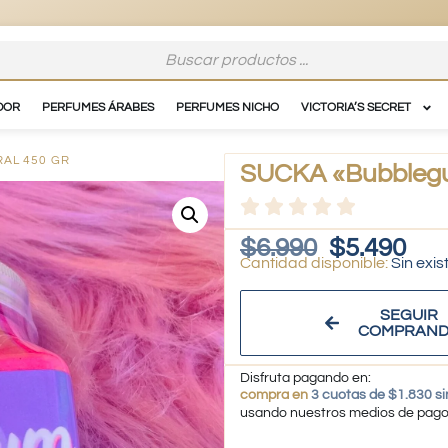
DOR
PERFUMES ÁRABES
PERFUMES NICHO
VICTORIA’S SECRET
AL 450 GR
SUCKA «Bubblegum
$
6.990
$
5.490
Sin exis
SEGUIR
COMPRAN
Disfruta pagando en:
compra en
3 cuotas de $1.830 si
usando nuestros medios de pag