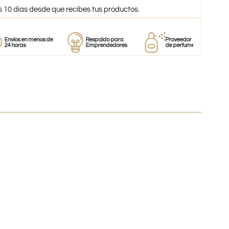
s 10 días desde que recibes tus productos.
 en menos de
Respaldo para
Proveedor
Perf
as
Emprendedores
de perfumes
100% 