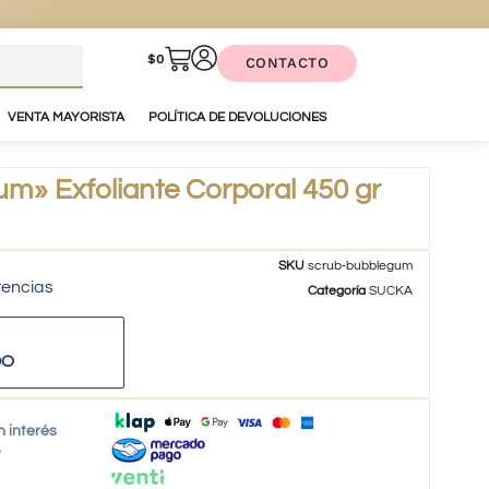
$
0
CONTACTO
VENTA MAYORISTA
POLÍTICA DE DEVOLUCIONES
» Exfoliante Corporal 450 gr
SKU
scrub-bubblegum
tencias
Categoría
SUCKA
DO
n interés
o