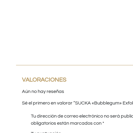
íos en menos de
Respaldo para
Proveedor
P
horas
Emprendedores
de perfumes
10
VALORACIONES
Aún no hay reseñas
Sé el primero en valorar “SUCKA «Bubblegum» Exfol
Tu dirección de correo electrónico no será publi
obligatorios están marcados con
*