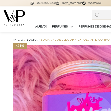
+56 9 3877 3738
@vyp_store.chile
vypstore.cl
¡NUEVO!
PERFUMES
PERFUMES DE DISEÑA
INICIO
/
SUCKA
/ SUCKA «BUBBLEGUM» EXFOLIANTE CORPOR
-21%