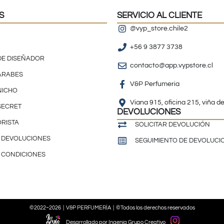
S
SERVICIO AL CLIENTE
@vyp_store.chile2
+56 9 3877 3738
DE DISEÑADOR
contacto@app.vypstore.cl
ÁRABES
V&P Perfumeria
NICHO
Viana 915, oficina 215, viña d
 SECRET
DEVOLUCIONES
RISTA
SOLICITAR DEVOLUCIÓN
E DEVOLUCIONES
SEGUIMIENTO DE DEVOLUCI
 CONDICIONES
©2022~2026 | V&P PERFUMERÍA | ©Todos los derechos reservados
Desarrollado por Ingenia Grupo Creativo