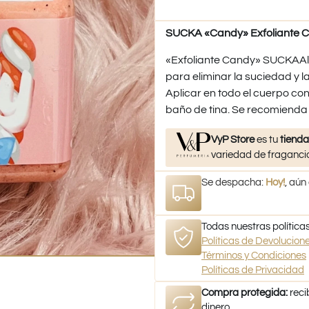
SUCKA «Candy» Exfoliante C
«Exfoliante Candy» SUCKAAlo
para eliminar la suciedad y
Aplicar en todo el cuerpo con
baño de tina. Se recomienda 
VyP Store
es tu
tienda
variedad de fragancia
Se despacha:
Hoy!
, aún
Todas nuestras políticas
Políticas de Devolucio
Términos y Condiciones
Políticas de Privacidad
Compra protegida:
reci
dinero.