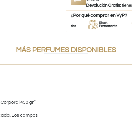
Devolución Gratis:
tiene
¿Por qué comprar en VyP?
Proveedor
Perfumes
Stock
de perfumes
100% Originales
Permanente
MÁS PERFUMES DISPONIBLES
 Corporal 450 gr”
cada.
Los campos