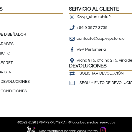
S
SERVICIO AL CLIENTE
@vyp_store.chile2
+56 9 3877 3738
DE DISEÑADOR
contacto@app.vypstore.cl
ÁRABES
V&P Perfumeria
NICHO
Viana 915, oficina 215, viña d
 SECRET
DEVOLUCIONES
RISTA
SOLICITAR DEVOLUCIÓN
E DEVOLUCIONES
SEGUIMIENTO DE DEVOLUCI
 CONDICIONES
©2022~2026 | V&P PERFUMERÍA | ©Todos los derechos reservados
Desarrollado por Ingenia Grupo Creativo