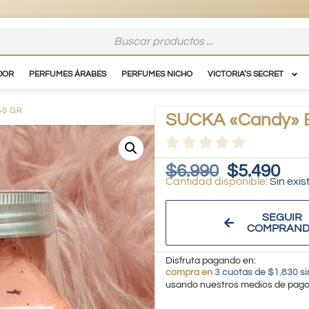
DOR
PERFUMES ÁRABES
PERFUMES NICHO
VICTORIA’S SECRET
50 GR
SUCKA «Candy» Ex
$
6.990
$
5.490
Sin exis
SEGUIR
COMPRAN
Disfruta pagando en:
compra en
3 cuotas de $1.830 si
usando nuestros medios de pag