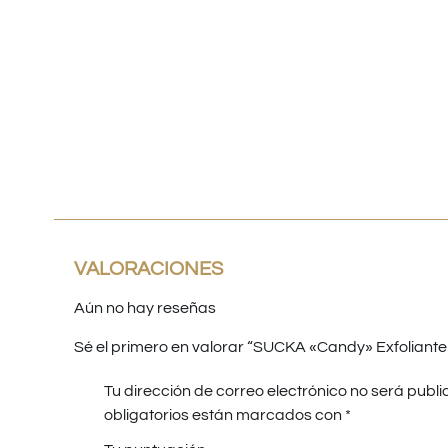
Despacho
Envíos en menos de
Respaldo para
a todo Chile
24 horas
Emprendedores
VALORACIONES
Aún no hay reseñas
Sé el primero en valorar “SUCKA «Candy» Exfoliante
Tu dirección de correo electrónico no será publi
obligatorios están marcados con
*