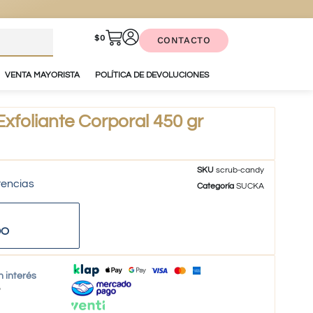
$
0
CONTACTO
VENTA MAYORISTA
POLÍTICA DE DEVOLUCIONES
foliante Corporal 450 gr
SKU
scrub-candy
tencias
Categoría
SUCKA
DO
n interés
o