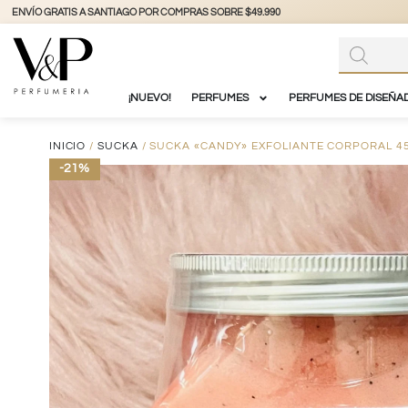
+56 9 3877 3738
@vyp_store.chile
vypstore.cl
¡NUEVO!
PERFUMES
PERFUMES DE DISEÑA
INICIO
/
SUCKA
/ SUCKA «CANDY» EXFOLIANTE CORPORAL 4
-21%