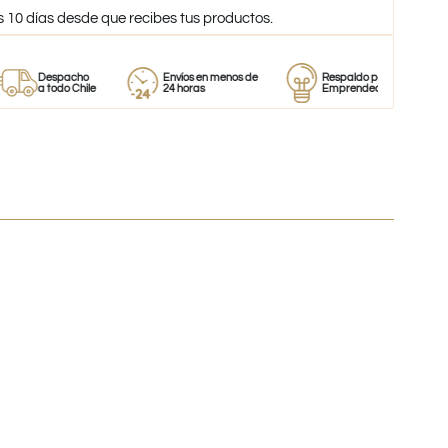
s 10 días desde que recibes tus productos.
Despacho
Envíos en menos de
Respaldo para
P
a todo Chile
24 horas
Emprendedores
d