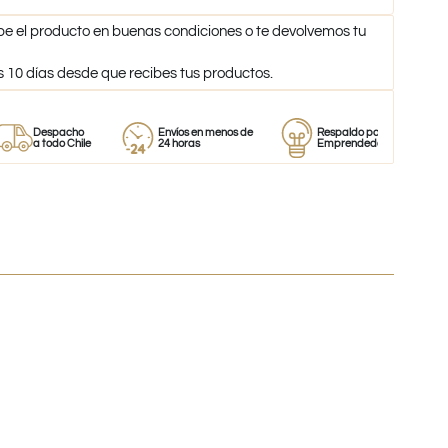
be el producto en buenas condiciones o te devolvemos tu
s 10 días desde que recibes tus productos.
Despacho
Envíos en menos de
Respaldo para
a todo Chile
24 horas
Emprendedores