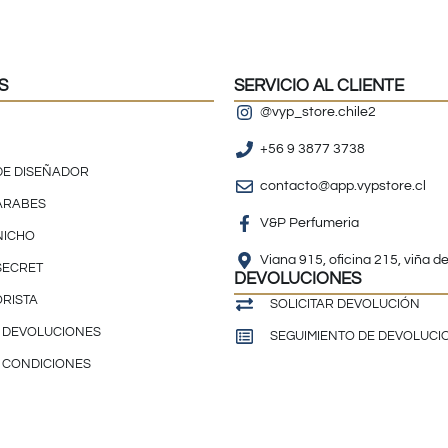
S
SERVICIO AL CLIENTE
@vyp_store.chile2
+56 9 3877 3738
DE DISEÑADOR
contacto@app.vypstore.cl
ÁRABES
V&P Perfumeria
NICHO
Viana 915, oficina 215, viña d
 SECRET
DEVOLUCIONES
RISTA
SOLICITAR DEVOLUCIÓN
E DEVOLUCIONES
SEGUIMIENTO DE DEVOLUCI
 CONDICIONES