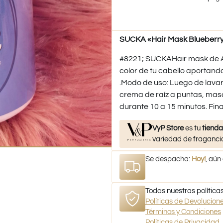
SUCKA «Hair Mask Blueberry»
#8221; SUCKAHair mask de Ar
color de tu cabello aportando
.Modo de uso: Luego de lavars
crema de raíz a puntas, masa
durante 10 a 15 minutos. Fi
VyP Store
es tu
tienda
variedad de fragancia
Se despacha:
Hoy!
, aún
Todas nuestras políticas
Políticas de Devolucio
Términos y Condiciones
Políticas de Privacidad