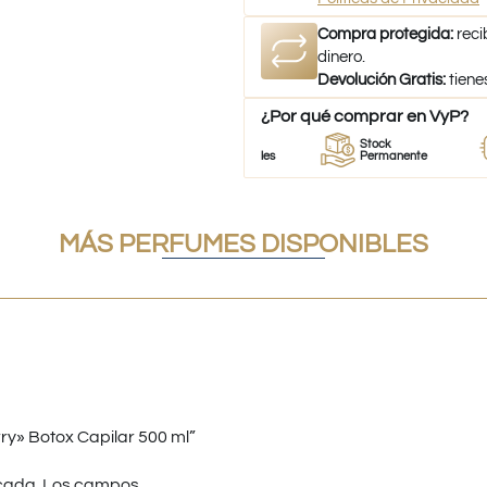
Compra protegida:
reci
dinero.
Devolución Gratis:
tiene
¿Por qué comprar en VyP?
Proveedor
Perfumes
Stock
de perfumes
100% Originales
Permanente
MÁS PERFUMES DISPONIBLES
ry» Botox Capilar 500 ml”
cada.
Los campos