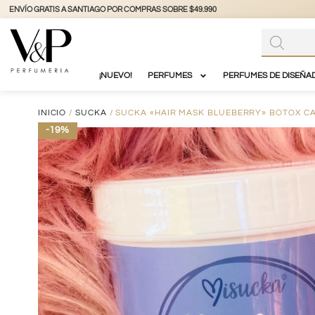
+56 9 3877 3738
@vyp_store.chile
vypstore.cl
¡NUEVO!
PERFUMES
PERFUMES DE DISEÑA
INICIO
/
SUCKA
/ SUCKA «HAIR MASK BLUEBERRY» BOTOX CA
-19%