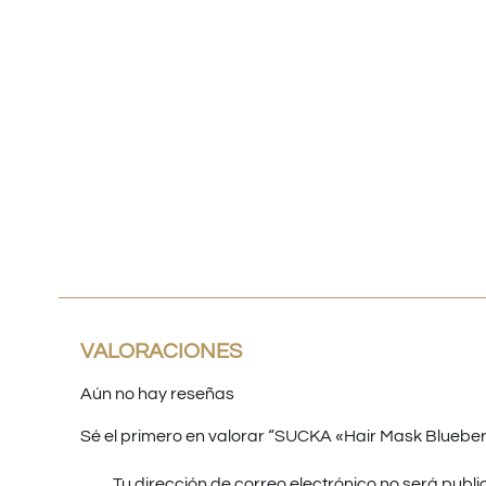
Despacho
Envíos en menos de
Respaldo para
a todo Chile
24 horas
Emprendedores
VALORACIONES
Aún no hay reseñas
Sé el primero en valorar “SUCKA «Hair Mask Blueber
Tu dirección de correo electrónico no será publi