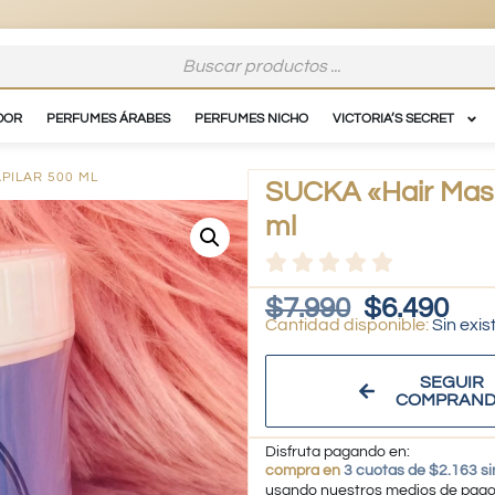
DOR
PERFUMES ÁRABES
PERFUMES NICHO
VICTORIA’S SECRET
PILAR 500 ML
SUCKA «Hair Mask
ml
$
7.990
$
6.490
Sin exis
SEGUIR
COMPRAN
Disfruta pagando en:
compra en
3 cuotas de $2.163 si
usando nuestros medios de pag