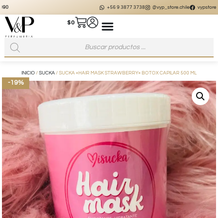
+56 9 3877 3738
@vyp_store.chile
vypstore.cl
$
0
INICIO
/
SUCKA
/ SUCKA «HAIR MASK STRAWBERRY» BOTOX CAPILAR 500 ML
-19%