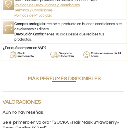
Todas nuestras políticas las puedes consultar aquí:
Políticas de Devoluciones y Reembolsos
Términos y Condiciones
Políticas de Privacidad
Compra protegida:
recibe el producto en buenas condiciones o te
devolvemos tu dinero.
Devolución Gratis:
tienes 10 días desde que recibes tus
productos.
¿Por qué comprar en VyP?
Stock
Despacho
Envíos en menos de 24
Permanente
a todo Chile
horas
MÁS PERFUMES DISPONIBLES
VALORACIONES
Aún no hay reseñas
Sé el primero en valorar “SUCKA «Hair Mask Strawberry»
Botox Capilar 500 ml”