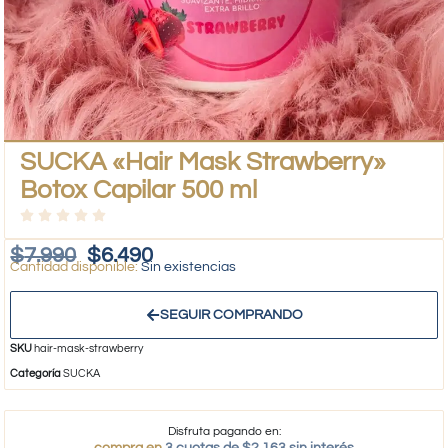
SUCKA «Hair Mask Strawberry»
Botox Capilar 500 ml
$
7.990
$
6.490
Sin existencias
SEGUIR COMPRANDO
SKU
hair-mask-strawberry
Categoría
SUCKA
Disfruta pagando en:
compra en
3 cuotas de $2.163 sin interés