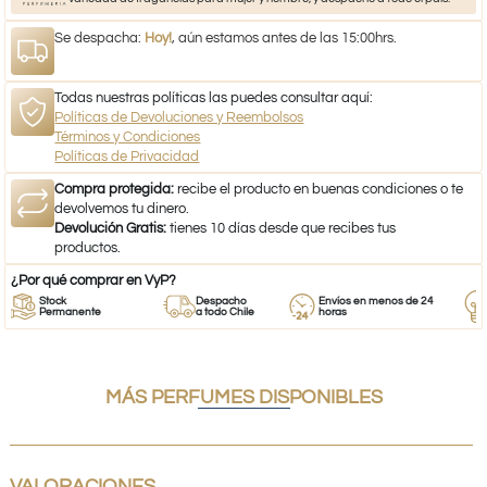
Se despacha:
Hoy!
, aún estamos antes de las 15:00hrs.
Todas nuestras políticas las puedes consultar aquí:
Políticas de Devoluciones y Reembolsos
Términos y Condiciones
Políticas de Privacidad
Compra protegida:
recibe el producto en buenas condiciones o te
devolvemos tu dinero.
Devolución Gratis:
tienes 10 días desde que recibes tus
productos.
¿Por qué comprar en VyP?
Stock
Despacho
Envíos en menos de 24
Re
Permanente
a todo Chile
horas
Em
MÁS PERFUMES DISPONIBLES
VALORACIONES