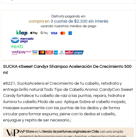
Disfruta pagando en:
compra en
3 cuotas de $2.330 sin interés
usando nuestros medios de pago
SUCKA «Sweet Candy» Shampoo Aceleración De Crecimiento 500
ml
#8221; SuckaAcelera el Crecimiento de tu cabello, rehidrata y
entrega brillo natural.Todo Tipo de Cabello.Aroma: CandyCon Sweet
Candy fortalece tu cabello de raíz a las puntas, repara, hidrata e
ilumina tu cabello.Modo de uso: Aplique Sobre el cabello mojado,
masajee suavemente con las puntas de los dedos y de forma
circular para formar espuma, peine con lo dedos el cabello,
enjuague y repita de ser necesario.;
VyP Store
es tu
tienda de perfumes originales en Chile
, con una amplia
variedad de fragancias para mujer y hombre, y despacho a todo el país.