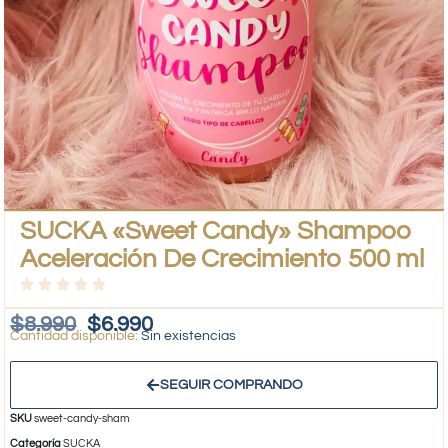
SUCKA «Sweet Candy» Shampoo
Aceleración De Crecimiento 500 ml
$
8.990
$
6.990
Sin existencias
SEGUIR COMPRANDO
SKU
sweet-candy-sham
Categoría
SUCKA