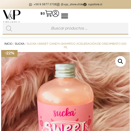
+56 9 3877 3738
@vyp_store.chile
vypstore.cl
$
0
INICIO
/
SUCKA
/ SUCKA «SWEET CANDY» SHAMPOO ACELERACIÓN DE CRECIMIENTO 500
ML
-22%