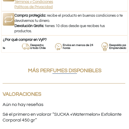
Términos y Condiciones
Políticas de Privacidad
Compra protegida:
recibe el producto en buenas condiciones o te
devolvemos tu dinero.
Devolución Gratis:
tienes 10 días desde que recibes tus
productos.
¿Por qué comprar en VyP?
Despacho
Envíos en menos de 24
Respaldo para
a todo Chile
horas
Emprendedores
MÁS PERFUMES DISPONIBLES
VALORACIONES
Aún no hay reseñas
Sé el primero en valorar “SUCKA «Watermelon» Exfoliante
Corporal 450 gr”