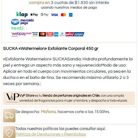
compra en
3 cuotas de $1.830 sin interés
usando nuestros medios de pago
SUCKA «Watermelon» Exfoliante Corporal 450 gr
«Exfoliante Watermelon» SUCKASandia: Hidrata profundamente la
piel y entrega un aspecto más sano y rejuvenecidoModo de uso:
Aplicar en todo el cuerpo con movimientos circulares, ya sea en la
ducha o en el baño de tina. Se recomienda máximo utilizarlo 2 o 3
veces por semana.;
VyP Store
es tu
tienda de perfumes originales en Chile
, con una amplia
variedad de fragancias para mujer y hombre, y despacho a todo el país.
Se despacha:
Mañana
, hacemos corte a las 15:00hrs.
Todas nuestras políticas las puedes consultar aquí:
Políticas de Devoluciones y Reembolsos