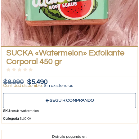
SUCKA «Watermelon» Exfoliante
Corporal 450 gr
$
6.990
$
5.490
Sin existencias
SEGUIR COMPRANDO
SKU
scrub-watermelon
Categoría
SUCKA
Disfruta pagando en: