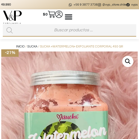
+56 9 3877 3738
@vyp_store.chile
vypstore.cl
$
0
INICIO
/
SUCKA
/ SUCKA «WATERMELON» EXFOLIANTE CORPORAL 450 GR
-21%