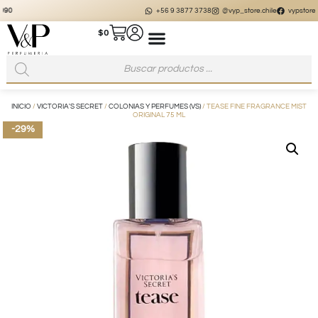
+56 9 3877 3738
@vyp_store.chile
vypstore.cl
$
0
INICIO
/
VICTORIA'S SECRET
/
COLONIAS Y PERFUMES (VS)
/ TEASE FINE FRAGRANCE MIST
ORIGINAL 75 ML
-29%