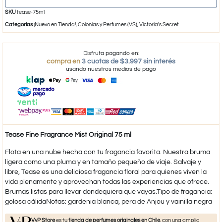
SKU
tease-75ml
Categorías
¡Nuevo en Tienda!
,
Colonias y Perfumes (VS)
,
Victoria's Secret
Disfruta pagando en:
compra en
3 cuotas de $3.997 sin interés
usando nuestros medios de pago
Tease Fine Fragrance Mist Original 75 ml
Flota en una nube hecha con tu fragancia favorita. Nuestra bruma
ligera como una pluma y en tamaño pequeño de viaje. Salvaje y
libre, Tease es una deliciosa fragancia floral para quienes viven la
vida plenamente y aprovechan todas las experiencias que ofrece.
Brumas listas para llevar dondequiera que vayas.Tipo de fragancia:
golosa cálidaNotas: gardenia blanca, pera de Anjou y vainilla negra​
VyP Store
es tu
tienda de perfumes originales en Chile
, con una amplia