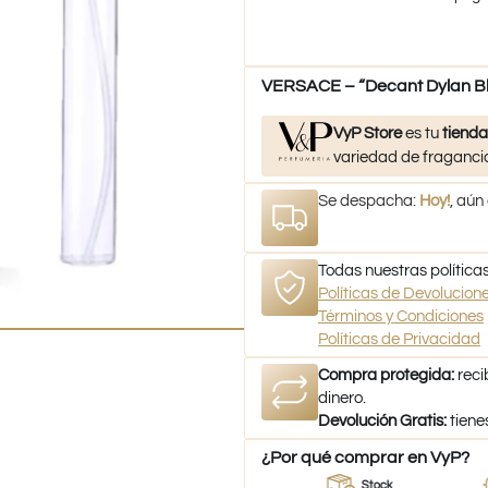
VERSACE – “Decant Dylan B
VyP Store
es tu
tienda
variedad de fragancia
Se despacha:
Hoy!
, aún
Todas nuestras políticas
Políticas de Devolucio
Términos y Condiciones
Políticas de Privacidad
Compra protegida:
reci
dinero.
Devolución Gratis:
tiene
¿Por qué comprar en VyP?
Proveedor
Perfumes
Stock