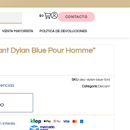
$
0
CONTACTO
VENTA MAYORISTA
POLÍTICA DE DEVOLUCIONES
nt Dylan Blue Pour Homme”
SKU
dec-dylan-blue-5ml
tencias
Categoría
Decant
DO
n interés
o