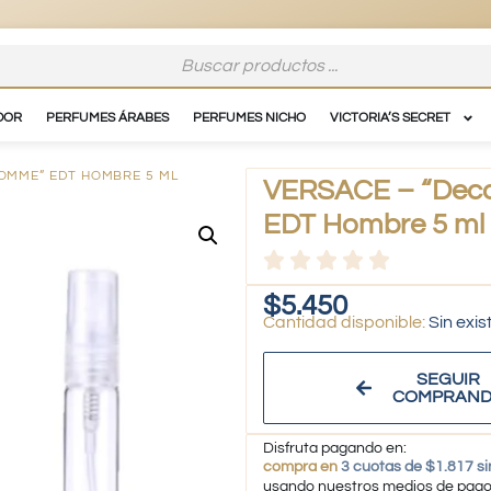
ore.cl
DOR
PERFUMES ÁRABES
PERFUMES NICHO
VICTORIA’S SECRET
OMME” EDT HOMBRE 5 ML
VERSACE – “Deca
EDT Hombre 5 ml
$
5.450
Sin exis
SEGUIR
COMPRAN
Disfruta pagando en:
compra en
3 cuotas de $1.817 si
usando nuestros medios de pag