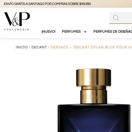
+56 9 3877 3738
@vyp_store.chile
vypst
90
¡NUEVO!
PERFUMES
PERFUMES DE DISEÑA
INICIO
/
DECANT
/ VERSACE – “DECANT DYLAN BLUE POUR H