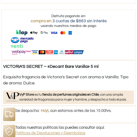
Disfruta pagando en:
compra en
3 cuotas de $663 sin interés
usando nuestros medios de pago
VICTORIA’S SECRET – «Decant Bare Vanilla» 5 ml
Exquisita fragancia de Victoria’s Secret con aroma a Vainilla. Tipo
de aroma: Dulce.
VyP Store
es tu
tienda de perfumes originales en Chile
, con una amplia
variedad de fragancias para mujer y hombre, y despacho a todo el país.
Se despacha:
Hoy!
, aún estamos antes de las 15:00hrs.
Todas nuestras políticas las puedes consultar aquí:
Políticas de Devoluciones y Reembolsos