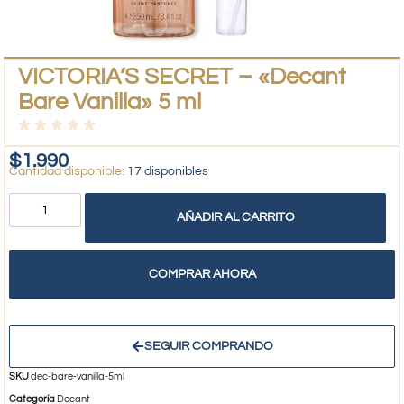
VICTORIA’S SECRET – «Decant
Bare Vanilla» 5 ml
$
1.990
17 disponibles
AÑADIR AL CARRITO
COMPRAR AHORA
SEGUIR COMPRANDO
SKU
dec-bare-vanilla-5ml
Categoría
Decant