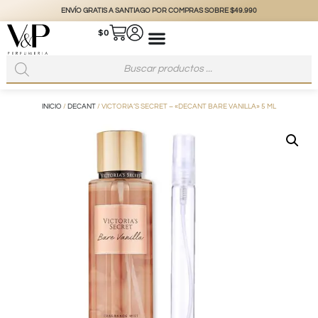
ENVÍO GRATIS A SANTIAGO POR COMPRAS SOBRE $49.990
$
0
INICIO
/
DECANT
/ VICTORIA’S SECRET – «DECANT BARE VANILLA» 5 ML