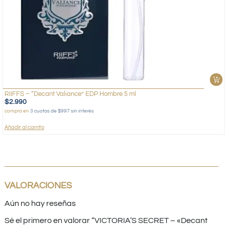
RIIFFS – “Decant Valiance” EDP Hombre 5 ml
$
2.990
compra en
3 cuotas de $997 sin interés
Añadir al carrito
VALORACIONES
Aún no hay reseñas
Sé el primero en valorar “VICTORIA’S SECRET – «Decant