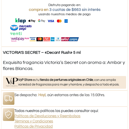
Disfruta pagando en:
compra en
3 cuotas de $663 sin interés
usando nuestros medios de pago
VICTORIA’S SECRET – «Decant Rush» 5 ml
Exquisita fragancia Victoria’s Secret con aroma a: Ambar y
flores Blancas.
VyP Store
es tu
tienda de perfumes originales en Chile
, con una amplia
variedad de fragancias para mujer y hombre, y despacho a todo el país.
Se despacha:
Hoy!
, aún estamos antes de las 15:00hrs.
Todas nuestras políticas las puedes consultar aquí:
Políticas de Devoluciones y Reembolsos
Términos y Condiciones
Políticas de Privacidad