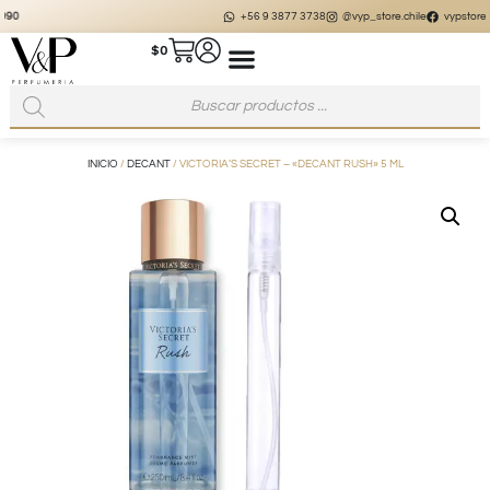
+56 9 3877 3738
@vyp_store.chile
vypstore.cl
$
0
INICIO
/
DECANT
/ VICTORIA’S SECRET – «DECANT RUSH» 5 ML