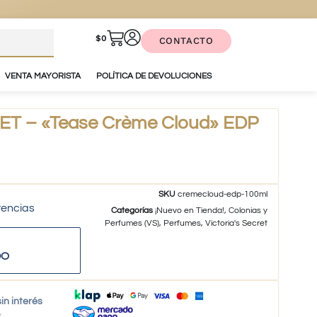
$
0
CONTACTO
VENTA MAYORISTA
POLÍTICA DE DEVOLUCIONES
ET – «Tease Crème Cloud» EDP
SKU
cremecloud-edp-100ml
tencias
Categorías
¡Nuevo en Tienda!
,
Colonias y
Perfumes (VS)
,
Perfumes
,
Victoria's Secret
DO
in interés
o