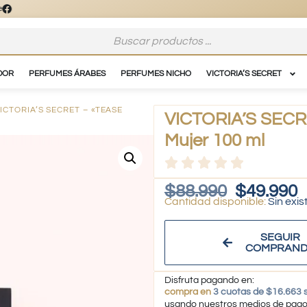
DOR
PERFUMES ÁRABES
PERFUMES NICHO
VICTORIA’S SECRET
VICTORIA’S SECRET – «TEASE
VICTORIA’S SECR
Mujer 100 ml
$
88.990
$
49.990
Sin exis
SEGUIR
COMPRAN
Disfruta pagando en:
compra en
3 cuotas de $16.663 s
usando nuestros medios de pag