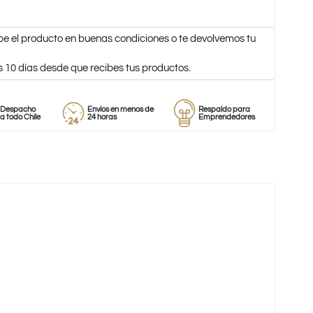
be el producto en buenas condiciones o te devolvemos tu
s 10 días desde que recibes tus productos.
ho
Envíos en menos de
Respaldo para
Proveedo
ile
24 horas
Emprendedores
de perfu
-38%