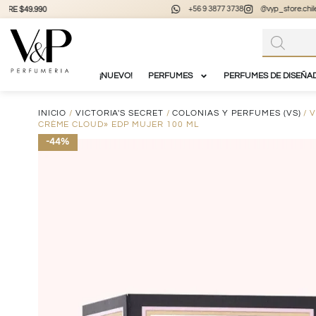
+56 9 3877 3738
@vyp_store.chile
vypstore.cl
¡NUEVO!
PERFUMES
PERFUMES DE DISEÑA
INICIO
/
VICTORIA'S SECRET
/
COLONIAS Y PERFUMES (VS)
/ 
CRÈME CLOUD» EDP MUJER 100 ML
-44%