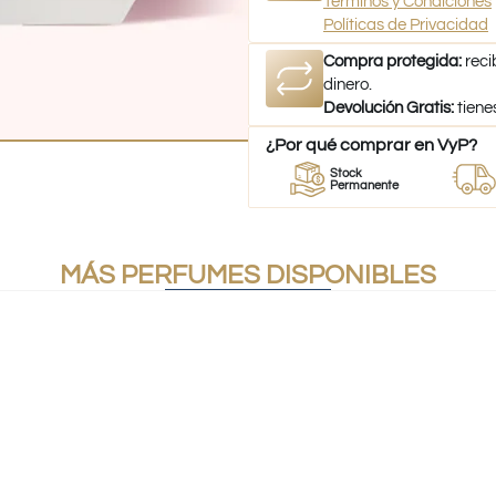
Términos y Condiciones
Políticas de Privacidad
Compra protegida:
reci
dinero.
Devolución Gratis:
tiene
¿Por qué comprar en VyP?
or
Perfumes
Stock
Despac
umes
100% Originales
Permanente
a todo Ch
MÁS PERFUMES DISPONIBLES