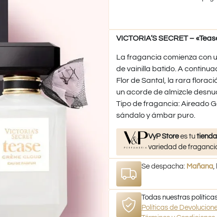
VICTORIA’S SECRET – «Tease
La fragancia comienza con u
de vainilla batido. A continu
Flor de Santal, la rara florac
un acorde de almizcle desnud
Tipo de fragancia: Aireado G
sándalo y ámbar puro.
VyP Store
es tu
tienda
variedad de fragancia
Se despacha:
Mañana
,
Todas nuestras políticas
Políticas de Devolucio