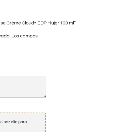
ase Crème Cloud» EDP Mujer 100 ml”
cada.
Los campos
o haz clic para