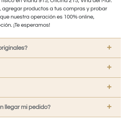
 físico en Viana 915, Oficina 215, Viña del Mar.
os, agregar productos a tus compras y probar
nque nuestra operación es 100% online,
ción. ¡Te esperamos!
riginales?
 llegar mi pedido?