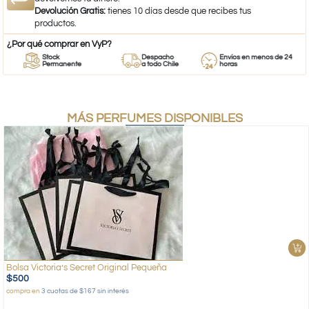
Devolución Gratis:
tienes 10 días desde que recibes tus
productos.
¿Por qué comprar en VyP?
Stock
Despacho
Envíos en menos de 24
Permanente
a todo Chile
horas
MÁS PERFUMES DISPONIBLES
Bolsa Victoria’s Secret Original Pequeña
$
500
compra en
3 cuotas de $167 sin interés