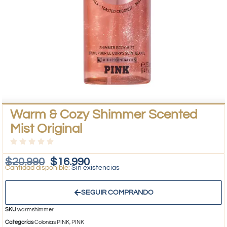
Warm & Cozy Shimmer Scented
Mist Original
$
20.990
$
16.990
Sin existencias
SEGUIR COMPRANDO
SKU
warmshimmer
Categorías
Colonias PINK
,
PINK