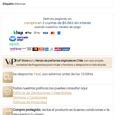
Etiqueta
Shimmer
Disfruta pagando en:
compra en
3 cuotas de $5.663 sin interés
usando nuestros medios de pago
VyP Store
es tu
tienda de perfumes originales en Chile
, con una amplia
variedad de fragancias para mujer y hombre, y despacho a todo el país.
Se despacha:
Hoy!
, aún estamos antes de las 15:00hrs.
Todas nuestras políticas las puedes consultar aquí:
Políticas de Devoluciones y Reembolsos
Términos y Condiciones
Políticas de Privacidad
Compra protegida:
recibe el producto en buenas condiciones o te
devolvemos tu dinero.