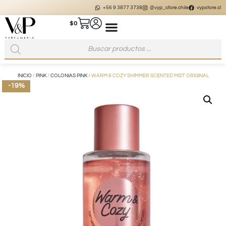
+56 9 3877 3738
@vyp_store.chile
vypstore.cl
$
0
INICIO
/
PINK
/
COLONIAS PINK
/ WARM & COZY SHIMMER SCENTED MIST ORIGINAL
-19%