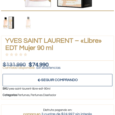
YVES SAINT LAURENT – «Libre»
EDT Mujer 90 ml
$
131.990
$
74.990
Sin existencias
SEGUIR COMPRANDO
SKU
yves-saint-laurent-libre-edt-90ml
Categorías
Perfumes
,
Perfumes Diseñador
Disfruta pagando en:
compra en
3 cuotas de $24.997 sin interés