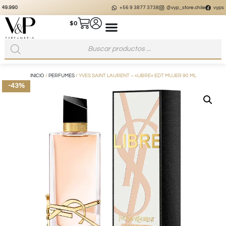
+56 9 3877 3738
@vyp_store.chile
vypstore.cl
$
0
INICIO
/
PERFUMES
/ YVES SAINT LAURENT – «LIBRE» EDT MUJER 90 ML
-43%