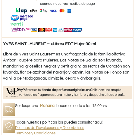
usando nuestros medios de pago
YVES SAINT LAURENT – «Libre» EDT Mujer 90 ml
Libre de Yves Saint Laurent es una fragancia de la familia olfativa
Ámbar Fougère para Mujeres. Las Notas de Salida son lavanda,
mandarina, grosellas negras y petit grain; las Notas de Corazón son
lavanda, flor de azahar del naranjo y jazmín; las Notas de Fondo son
vainilla de Madagascar, almizcle, cedro y ámbar gris.
VyP Store
es tu
tienda de perfumes originales en Chile
, con una amplia
variedad de fragancias para mujer y hombre, y despacho a todo el país.
Se despacha:
Mañana
, hacemos corte a las 15:00hrs.
Todas nuestras políticas las puedes consultar aquí:
Políticas de Devoluciones y Reembolsos
Términos y Condiciones