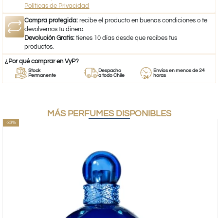
Políticas de Privacidad
Compra protegida:
recibe el producto en buenas condiciones o te
devolvemos tu dinero.
Devolución Gratis:
tienes 10 días desde que recibes tus
productos.
¿Por qué comprar en VyP?
Stock
Despacho
Envíos en menos de 24
Permanente
a todo Chile
horas
MÁS PERFUMES DISPONIBLES
-33%