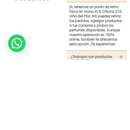
Sí, tenemos un punto de retiro
físico en Viana 915, Oficina 215,
Viña del Mar. Allí puedes retirar
tus pedidos, agregar productos
a tus compras y probar los
perfumes disponibles. Aunque
nuestra operación es 100%
online, también te ofrecemos
esta opción. ¡Te esperamos!
¿Trabajan con productos
originales?
¿Realizan Envíos?
¿Necesita Contactarnos?
¿Cuánto tiempo demora en
llegar mi pedido?