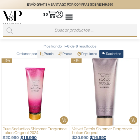
ENVÍO GRATIS A SANTIAGO POR COMPRAS SOBRE $49.990
$
0
Mostrando
1–6
de
6
resultados
Ordenar por
Precio
Precio
Populares
Recientes
-19%
-45%
Pure Seduction Shimmer Fragrance
Velvet Petals Shimmer Fragrance
Lotion Original 2024
Lotion Original
$
20.990
$
16.990
$
30.990
$
16.990