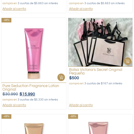
compra en
3 cuotas de $5.663 sin interés
compra en
3 cuotas de $5.663 sin interés
Añadir al carrito
Añadir al carrito
-48%
Bolsa Victoria’s Secret Original
Pequeña
$
500
compra en
3 cuotas de $167 sin interés
Pure Seduction Fragrance Lotion
Original
$
30.990
$
15.990
compra en
3 cuotas de $5.330 sin interés
Añadir al carrito
Añadir al carrito
-48%
-48%