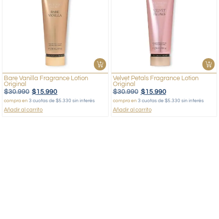
Bare Vanilla Fragrance Lotion
Velvet Petals Fragrance Lotion
Original
Original
$
30.990
$
15.990
$
30.990
$
15.990
compra en
3 cuotas de $5.330 sin interés
compra en
3 cuotas de $5.330 sin interés
Añadir al carrito
Añadir al carrito