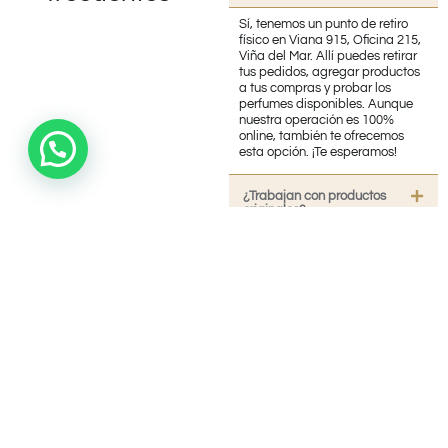
Sí, tenemos un punto de retiro
físico en Viana 915, Oficina 215,
Viña del Mar. Allí puedes retirar
tus pedidos, agregar productos
a tus compras y probar los
perfumes disponibles. Aunque
nuestra operación es 100%
online, también te ofrecemos
esta opción. ¡Te esperamos!
¿Trabajan con productos
originales?
¿Realizan Envíos?
¿Necesita Contactarnos?
¿Cuánto tiempo demora en
llegar mi pedido?