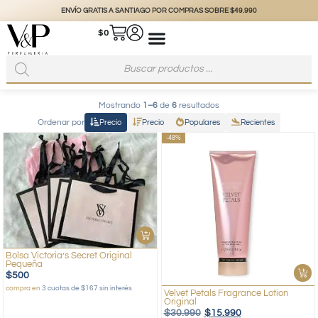
ENVÍO GRATIS A SANTIAGO POR COMPRAS SOBRE $49.990
$
0
Mostrando
1–6
de
6
resultados
Ordenar por
Precio
Precio
Populares
Recientes
-48%
Bolsa Victoria’s Secret Original
Pequeña
$
500
compra en
3 cuotas de $167 sin interés
Velvet Petals Fragrance Lotion
Original
$
30.990
$
15.990