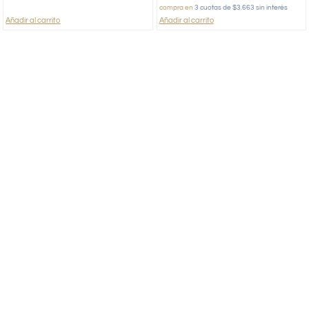
compra en
3 cuotas de $3.663 sin interés
Añadir al carrito
Añadir al carrito