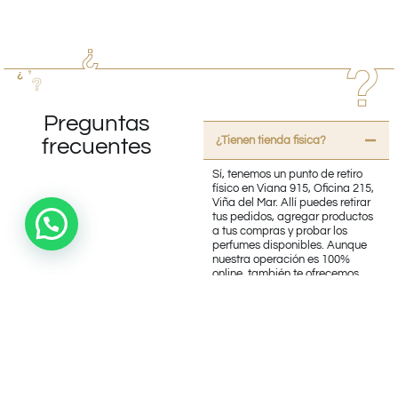
Preguntas
¿Tienen tienda fisica?
frecuentes
Sí, tenemos un punto de retiro
físico en Viana 915, Oficina 215,
Viña del Mar. Allí puedes retirar
tus pedidos, agregar productos
a tus compras y probar los
perfumes disponibles. Aunque
nuestra operación es 100%
online, también te ofrecemos
esta opción. ¡Te esperamos!
¿Trabajan con productos
originales?
¿Realizan Envíos?