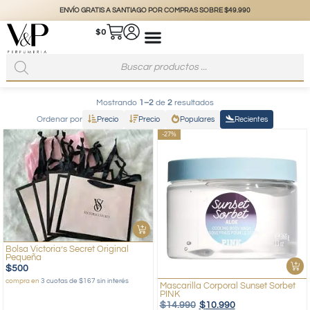
ENVÍO GRATIS A SANTIAGO POR COMPRAS SOBRE $49.990
$
0
Mostrando
1–2
de
2
resultados
Ordenar por
Precio
Precio
Populares
Recientes
-27%
Bolsa Victoria’s Secret Original
Pequeña
$
500
compra en
3 cuotas de $167 sin interés
Mascarilla Corporal Sunset Sorbet
PINK
$
14.990
$
10.990