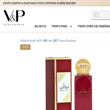
+56 9 3877 3738
@vyp_store.chil
OBRE $49.990
¡NUEVO!
PERFUMES
PERFUMES DE DISEÑA
Mostrando
41–80
de
267
resultados
-52%