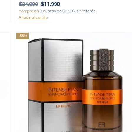
$
24.990
$
11.990
compra en
3 cuotas de $3.997 sin interés
Añadir al carrito
-58%