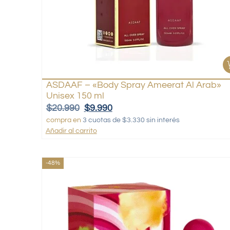
ASDAAF – «Body Spray Ameerat Al Arab»
Unisex 150 ml
$
20.990
$
9.990
compra en
3 cuotas de $3.330 sin interés
Añadir al carrito
-48%