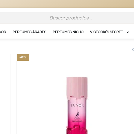
e
vypstore.cl
DOR
PERFUMES ÁRABES
PERFUMES NICHO
VICTORIA’S SECRET
-48%