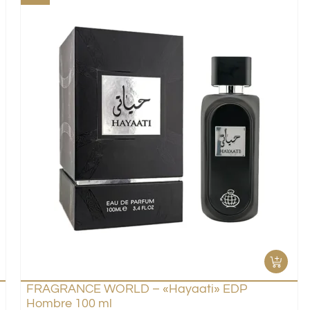
FRAGRANCE WORLD – «Hayaati» EDP
Hombre 100 ml