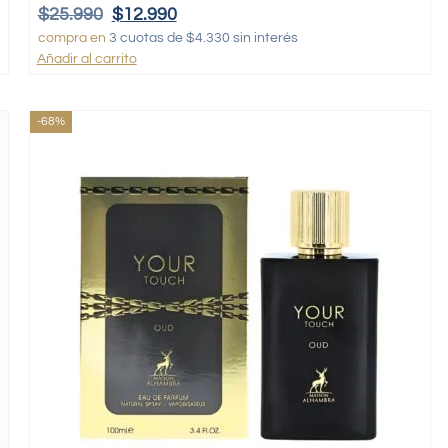
$
25.990
$
12.990
compra en
3 cuotas de $4.330 sin interés
Añadir al carrito
-68%