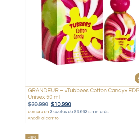
GRANDEUR – «Tubbees Cotton Candy» ED
Unisex 50 ml
$
20.990
$
10.990
compra en
3 cuotas de $3.663 sin interés
Añadir al carrito
-48%