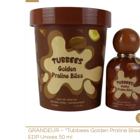
GRANDEUR – “Tubbees Golden Praline Bliss
EDP Unisex 50 ml