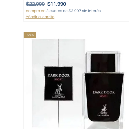
$
22.990
$
11.990
compra en
3 cuotas de $3.997 sin interés
Añadir al carrito
-68%