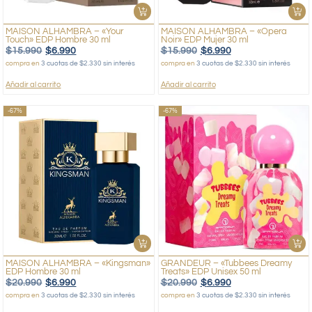
MAISON ALHAMBRA – «Your
MAISON ALHAMBRA – «Opera
Touch» EDP Hombre 30 ml
Noir» EDP Mujer 30 ml
$
15.990
$
6.990
$
15.990
$
6.990
compra en
3 cuotas de $2.330 sin interés
compra en
3 cuotas de $2.330 sin interés
Añadir al carrito
Añadir al carrito
-67%
-67%
MAISON ALHAMBRA – «Kingsman»
GRANDEUR – «Tubbees Dreamy
EDP Hombre 30 ml
Treats» EDP Unisex 50 ml
$
20.990
$
6.990
$
20.990
$
6.990
compra en
3 cuotas de $2.330 sin interés
compra en
3 cuotas de $2.330 sin interés