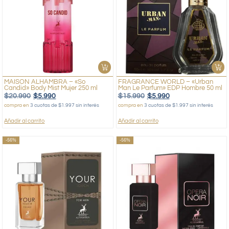
MAISON ALHAMBRA – «So
FRAGRANCE WORLD – «Urban
Candid» Body Mist Mujer 250 ml
Man Le Parfum» EDP Hombre 50 ml
$
20.990
$
5.990
$
15.990
$
5.990
compra en
3 cuotas de $1.997 sin interés
compra en
3 cuotas de $1.997 sin interés
Añadir al carrito
Añadir al carrito
-56%
-56%