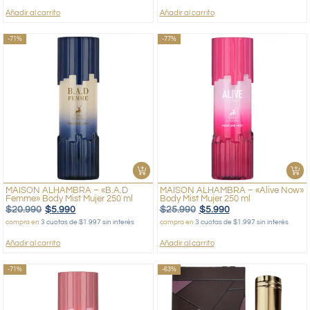
Añadir al carrito
Añadir al carrito
-71%
-77%
MAISON ALHAMBRA – «B.A.D
MAISON ALHAMBRA – «Alive Now»
Femme» Body Mist Mujer 250 ml
Body Mist Mujer 250 ml
$
20.990
$
5.990
$
25.990
$
5.990
compra en
3 cuotas de $1.997 sin interés
compra en
3 cuotas de $1.997 sin interés
Añadir al carrito
Añadir al carrito
-71%
-63%