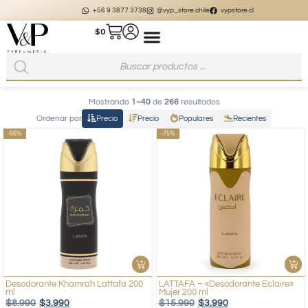
+56 9 3877 3738
@vyp_store.chile
vypstore.cl
$
0
Mostrando
1–40
de
266
resultados
Ordenar por
Precio
Precio
Populares
Recientes
-56%
-75%
Desodorante Khamrah Lattafa 200
LATTAFA – «Desodorante Eclaire»
ml
Mujer 200 ml
$
8.990
$
3.990
$
15.990
$
3.990