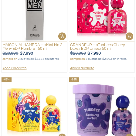
MAISON ALHAMBRA – «Mist No.2
GRANDEUR – «Tubbees Cherry
Men» EDP Hombre 150 ml
Luxe» EDP Unisex 50 ml
$
20.990
$
7.990
$
20.990
$
7.990
compra en
3 cuotas de $2.663 sin interés
compra en
3 cuotas de $2.663 sin interés
Añadir al carrito
Añadir al carrito
-62%
-65%