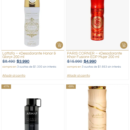
Lattafa – «Desodorante Honor &
PARIS CORNER – «Desodorante
Glory» 200 ml
Khair Fusion» EDP Mujer 200 ml
$
8.490
$
3.990
$
15.990
$
4.990
compra en
3 cuotas de $1.330 sin interés
compra en
3 cuotas de $1.663 sin interés
Añadir al carrito
Añadir al carrito
-41%
-69%