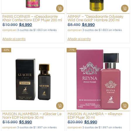
PARIS CORNER – «Desodorante
ARMAF – “Desodorante Odyssey
Khair Confection» EDP Mujer 200 ml
Wild One Gold” Hombre 200 ml
$
10.990
$
4.990
$
8.490
$
4.990
compra en
3 cuotas de $1.663 sin interés
compra en
3 cuotas de $1.663 sin interés
Añadir al carrito
Añadir al carrito
-63%
-71%
MAISON ALHAMBRA – «Glacier Le
MAISON ALHAMBRA – «Reyna»
Noir» EDP Hombre 30 ml
EDP Mujer 30 ml
$
15.990
$
5.990
$
20.990
$
5.990
compra en
3 cuotas de $1.997 sin interés
compra en
3 cuotas de $1.997 sin interés