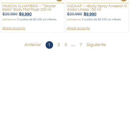
MAISON ALHAMBRA – “Glacier
ASDAAF – «Body Spray Ameerat Al
Bella” Body Mist Mujer 250 ml
Arab» Unisex 150 ml
$
20.990
$
9.990
$
20.990
$
9.990
compra en
3 cuotas de $3.330 sin interés
compra en
3 cuotas de $3.330 sin interés
Añadir al carrito
Añadir al carrito
Anterior
1
2
3
…
7
Siguiente