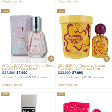
Añadir al carrito
Añadir al carrito
-67%
-65%
ARD AL ZAAFARAN – «Yara» Travel
GRANDEUR – “Tubbees Passion
Lattafa EDP Mujer 50 ml
Fruit Mojito” EDP Unisex 50 ml
$
24.290
$
7.990
$
22.990
$
7.990
compra en
3 cuotas de $2.663 sin interés
compra en
3 cuotas de $2.663 sin interés
Añadir al carrito
Añadir al carrito
-62%
-62%