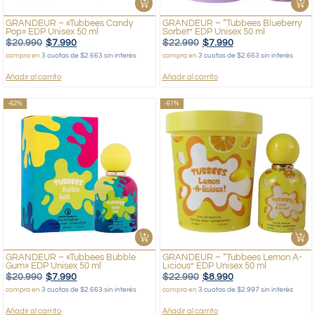
GRANDEUR – «Tubbees Candy
GRANDEUR – “Tubbees Blueberry
Pop» EDP Unisex 50 ml
Sorbet” EDP Unisex 50 ml
$
20.990
$
7.990
$
22.990
$
7.990
compra en
3 cuotas de $2.663 sin interés
compra en
3 cuotas de $2.663 sin interés
Añadir al carrito
Añadir al carrito
-62%
-61%
GRANDEUR – «Tubbees Bubble
GRANDEUR – “Tubbees Lemon A-
Gum» EDP Unisex 50 ml
Licious” EDP Unisex 50 ml
$
20.990
$
7.990
$
22.990
$
8.990
compra en
3 cuotas de $2.663 sin interés
compra en
3 cuotas de $2.997 sin interés
Añadir al carrito
Añadir al carrito