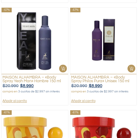
-57%
-57%
MAISON ALHAMBRA – «Body
MAISON ALHAMBRA – «Body
Spray Yeah Man» Hombre 150 ml
Spray Philos Pura» Unisex 150 ml
$
20.990
$
8.990
$
20.990
$
8.990
compra en
3 cuotas de $2.997 sin interés
compra en
3 cuotas de $2.997 sin interés
Añadir al carrito
Añadir al carrito
-61%
-61%