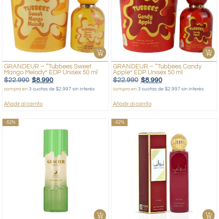
GRANDEUR – “Tubbees Sweet
GRANDEUR – “Tubbees Candy
Mango Melody” EDP Unisex 50 ml
Apple” EDP Unisex 50 ml
$
22.990
$
8.990
$
22.990
$
8.990
compra en
3 cuotas de $2.997 sin interés
compra en
3 cuotas de $2.997 sin interés
Añadir al carrito
Añadir al carrito
-52%
-52%