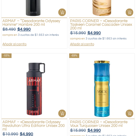
ARMAF – “Desodorante Odyssey
PARIS CORNER – «Desodorante
Homme” Hombre 200 ml
Taskeen Caramel Cascade» Unisex
200 ml
$
8.490
$
4.990
$
15.990
$
4.990
compra en
3 cuotas de $1.663 sin interés
compra en
3 cuotas de $1.663 sin interés
Añadir al carrito
Añadir al carrito
-55%
-69%
ARMAF – «Desodorante Odyssey
PARIS CORNER – «Desodorante
Revolution Ultra Edition» Unisex 200
Voux Turquoise» Unisex 200 ml
ml
$
15.990
$
4.990
$
10.990
$
4.990
compra en
3 cuotas de $1.663 sin interés