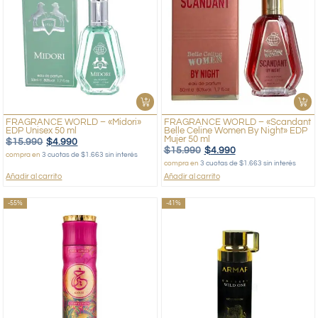
FRAGRANCE WORLD – «Midori»
FRAGRANCE WORLD – «Scandant
EDP Unisex 50 ml
Belle Celine Women By Night» EDP
Mujer 50 ml
$
15.990
$
4.990
$
15.990
$
4.990
compra en
3 cuotas de $1.663 sin interés
compra en
3 cuotas de $1.663 sin interés
Añadir al carrito
Añadir al carrito
-55%
-41%