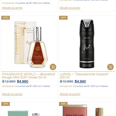
compra en
3 cuotas de $1.663 sin interés
Añadir al carrito
Añadir al carrito
-62%
-55%
FRAGRANCE WORLD – «Barakkat
Lattafa – “Desodorante Hayaati”
Rouge 540» EDP Unisex 50 ml
200 ml
$
12.990
$
4.990
$
10.990
$
4.990
compra en
3 cuotas de $1.663 sin interés
compra en
3 cuotas de $1.663 sin interés
Añadir al carrito
Añadir al carrito
-69%
-69%