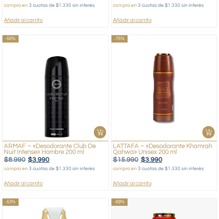
compra en
3 cuotas de $1.330 sin interés
compra en
3 cuotas de $1.330 sin interés
Añadir al carrito
Añadir al carrito
-56%
-75%
ARMAF – «Desodorante Club De
LATTAFA – «Desodorante Khamrah
Nuit Intense» Hombre 200 ml
Qahwa» Unisex 200 ml
$
8.990
$
3.990
$
15.990
$
3.990
compra en
3 cuotas de $1.330 sin interés
compra en
3 cuotas de $1.330 sin interés
Añadir al carrito
Añadir al carrito
-53%
-69%