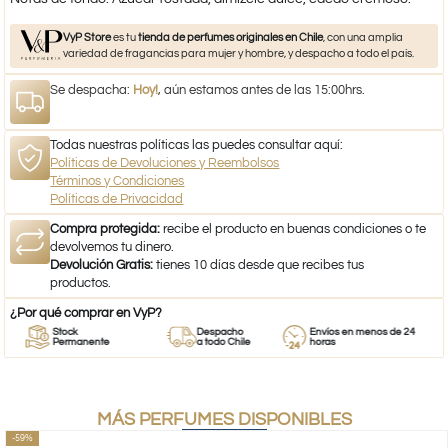
VyP Store
es tu
tienda de perfumes originales en Chile
, con una amplia
variedad de fragancias para mujer y hombre, y despacho a todo el país.
Se despacha:
Hoy!
, aún estamos antes de las 15:00hrs.
Todas nuestras políticas las puedes consultar aquí:
Políticas de Devoluciones y Reembolsos
Términos y Condiciones
Políticas de Privacidad
Compra protegida:
recibe el producto en buenas condiciones o te
devolvemos tu dinero.
Devolución Gratis:
tienes 10 días desde que recibes tus
productos.
¿Por qué comprar en VyP?
Stock
Despacho
Envíos en menos de 24
Permanente
a todo Chile
horas
MÁS PERFUMES DISPONIBLES
-59%