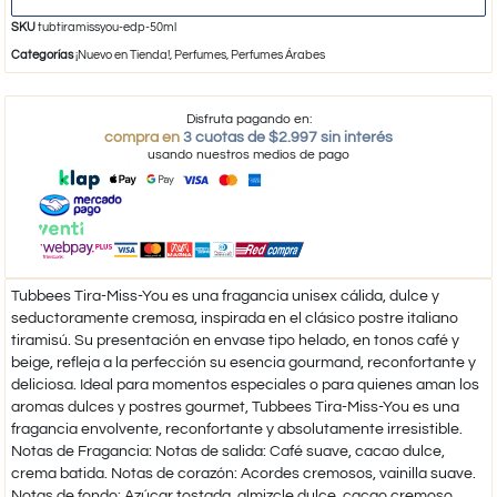
SKU
tubtiramissyou-edp-50ml
Categorías
¡Nuevo en Tienda!
,
Perfumes
,
Perfumes Árabes
Disfruta pagando en:
compra en
3 cuotas de $2.997 sin interés
usando nuestros medios de pago
Tubbees Tira-Miss-You es una fragancia unisex cálida, dulce y
seductoramente cremosa, inspirada en el clásico postre italiano
tiramisú. Su presentación en envase tipo helado, en tonos café y
beige, refleja a la perfección su esencia gourmand, reconfortante y
deliciosa. Ideal para momentos especiales o para quienes aman los
aromas dulces y postres gourmet, Tubbees Tira-Miss-You es una
fragancia envolvente, reconfortante y absolutamente irresistible.
Notas de Fragancia: Notas de salida: Café suave, cacao dulce,
crema batida. Notas de corazón: Acordes cremosos, vainilla suave.
Notas de fondo: Azúcar tostada, almizcle dulce, cacao cremoso.