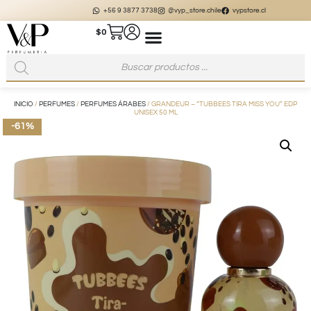
+56 9 3877 3738
@vyp_store.chile
vypstore.cl
$
0
INICIO
/
PERFUMES
/
PERFUMES ÁRABES
/ GRANDEUR – “TUBBEES TIRA MISS YOU” EDP
UNISEX 50 ML
-61%