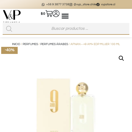
+56 9 3877 3738
@vyp_store.chile
vypstore.cl
$
0
INICIO
/
PERFUMES
/
PERFUMES ÁRABES
/ AFNAN – «9 AM» EDP MUJER 100 ML
-40%