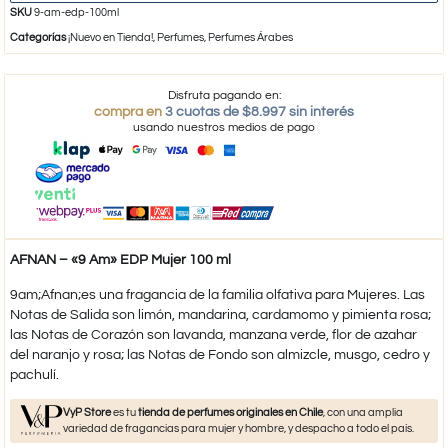
SKU
9-am-edp-100ml
Categorías
¡Nuevo en Tienda!
,
Perfumes
,
Perfumes Árabes
Disfruta pagando en:
compra en
3 cuotas de $8.997 sin interés
usando nuestros medios de pago
AFNAN – «9 Am» EDP Mujer 100 ml
9am;Afnan;es una fragancia de la familia olfativa para Mujeres. Las
Notas de Salida son limón, mandarina, cardamomo y pimienta rosa;
las Notas de Corazón son lavanda, manzana verde, flor de azahar
del naranjo y rosa; las Notas de Fondo son almizcle, musgo, cedro y
pachulí.
VyP Store
es tu
tienda de perfumes originales en Chile
, con una amplia
variedad de fragancias para mujer y hombre, y despacho a todo el país.