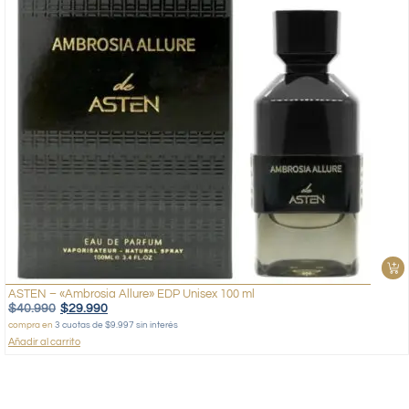
ASTEN – «Ambrosia Allure» EDP Unisex 100 ml
$
40.990
$
29.990
compra en
3 cuotas de $9.997 sin interés
Añadir al carrito