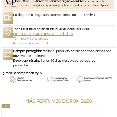
VyP Store
es tu
tienda de perfumes originales en Chile
, con una amplia
variedad de fragancias para mujer y hombre, y despacho a todo el país.
Se despacha:
Hoy!
, aún estamos antes de las 15:00hrs.
Todas nuestras políticas las puedes consultar aquí:
Políticas de Devoluciones y Reembolsos
Términos y Condiciones
Políticas de Privacidad
Compra protegida:
recibe el producto en buenas condiciones o te
devolvemos tu dinero.
Devolución Gratis:
tienes 10 días desde que recibes tus
productos.
¿Por qué comprar en VyP?
Stock
Despacho
Envíos en menos de 24
Permanente
a todo Chile
horas
MÁS PERFUMES DISPONIBLES
-35%