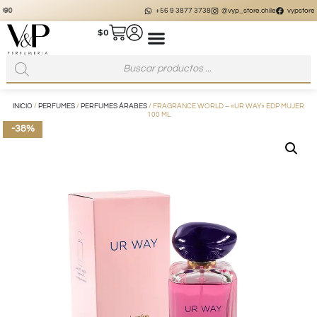
+56 9 3877 3738
@vyp_store.chile
vypstore.cl
$
0
INICIO
/
PERFUMES
/
PERFUMES ÁRABES
/ FRAGRANCE WORLD – «UR WAY» EDP MUJER
100 ML
-38%