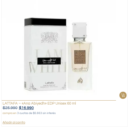
LATTAFA – «Ana Abiyedh» EDP Unisex 60 ml
$
25.990
$
16.990
compra en
3 cuotas de $5.663 sin interés
Añadir al carrito