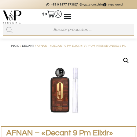
+56 9 3877 3738
@vyp_store.chile
vypstore.cl
$
0
INICIO
/
DECANT
/ AFNAN – «DECANT 9 PM ELIXIR» PARFUM INTENSE UNISEX 5 ML
AFNAN – «Decant 9 Pm Elixir»