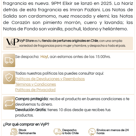
fragrancia es nueva.
9PM Elixir
se lanzó en 2025. La Nariz
detrás de esta fragrancia es Imran Fazlani. Las Notas de
Salida son cardamomo, nuez moscada y elemí; las Notas
de Corazón son pimiento morrón, cuero y lavanda; las
Notas de Fondo son vainilla, pachulí, ládano y heliántemo.
VyP Store
es tu
tienda de perfumes originales en Chile
, con una amplia
variedad de fragancias para mujer y hombre, y despacho a todo el país.
Se despacha:
Hoy!
, aún estamos antes de las 15:00hrs.
Todas nuestras políticas las puedes consultar aquí:
Políticas de Devoluciones y Reembolsos
Términos y Condiciones
Políticas de Privacidad
Compra protegida:
recibe el producto en buenas condiciones o te
devolvemos tu dinero.
Devolución Gratis:
tienes 10 días desde que recibes tus
productos.
¿Por qué comprar en VyP?
Stock
Despacho
Envíos en menos de 24
Permanente
a todo Chile
horas