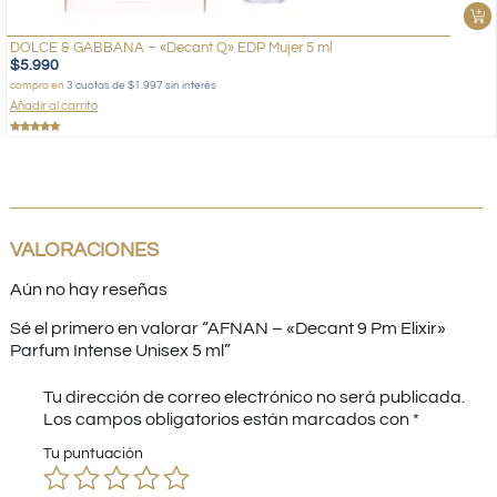
DOLCE & GABBANA – «Decant Q» EDP Mujer 5 ml
$
5.990
compra en
3 cuotas de $1.997 sin interés
Añadir al carrito
Valorado
con
5.00
de 5
VALORACIONES
Aún no hay reseñas
Sé el primero en valorar “AFNAN – «Decant 9 Pm Elixir»
Parfum Intense Unisex 5 ml”
Tu dirección de correo electrónico no será publicada.
Los campos obligatorios están marcados con
*
Tu puntuación