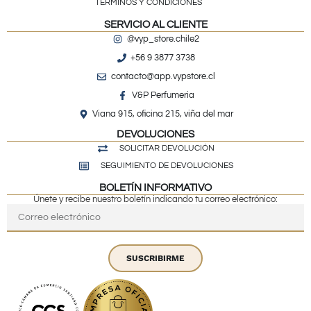
TÉRMINOS Y CONDICIONES
SERVICIO AL CLIENTE
@vyp_store.chile2
+56 9 3877 3738
contacto@app.vypstore.cl
V&P Perfumeria
Viana 915, oficina 215, viña del mar
DEVOLUCIONES
SOLICITAR DEVOLUCIÓN
SEGUIMIENTO DE DEVOLUCIONES
BOLETÍN INFORMATIVO
Únete y recibe nuestro boletín indicando tu correo electrónico:
SUSCRIBIRME