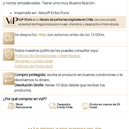
y notas amaderadas. Tiene una muy Buena fijación.
​Inspirado en: Xerjoff Erba Pura.​
VyP Store
es tu
tienda de perfumes originales en Chile
, con una amplia
variedad de fragancias para mujer y hombre, y despacho a todo el país.
Se despacha:
Hoy!
, aún estamos antes de las 15:00hrs.
Todas nuestras políticas las puedes consultar aquí:
Políticas de Devoluciones y Reembolsos
Términos y Condiciones
Políticas de Privacidad
Compra protegida:
recibe el producto en buenas condiciones o te
devolvemos tu dinero.
Devolución Gratis:
tienes 10 días desde que recibes tus
productos.
¿Por qué comprar en VyP?
Stock
Despacho
Envíos en menos de 24
Permanente
a todo Chile
horas