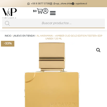
+56 9 3877 3738
@vyp_store.chile
vypstore.cl
$
0
INICIO
/
¡NUEVO EN TIENDA!
/ AL HARAMAIN – «AMBER OUD GOLD EDITION TESTER» EDP
UNISEX 120 ML
-33%