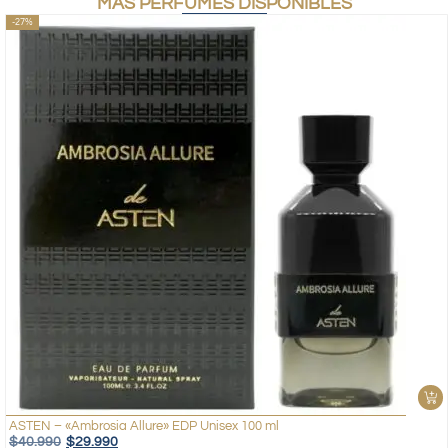
MÁS PERFUMES DISPONIBLES
-27%
ASTEN – «Ambrosia Allure» EDP Unisex 100 ml
$
40.990
$
29.990