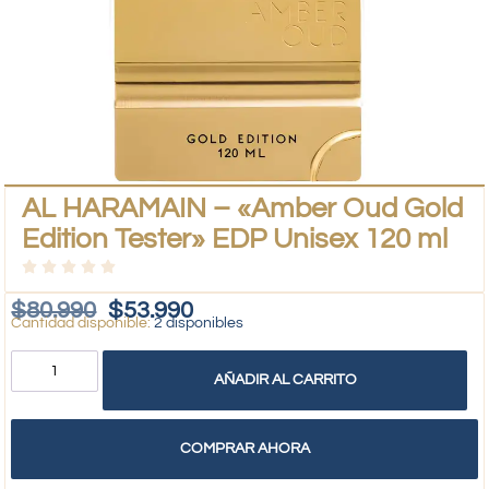
AL HARAMAIN – «Amber Oud Gold
Edition Tester» EDP Unisex 120 ml
$
80.990
$
53.990
2 disponibles
AÑADIR AL CARRITO
COMPRAR AHORA