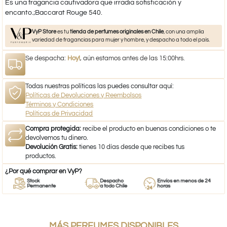
Es una fragancia cautivadora que irradia sofisticación y
encanto.;Baccarat Rouge 540.
VyP Store
es tu
tienda de perfumes originales en Chile
, con una amplia
variedad de fragancias para mujer y hombre, y despacho a todo el país.
Se despacha:
Hoy!
, aún estamos antes de las 15:00hrs.
Todas nuestras políticas las puedes consultar aquí:
Políticas de Devoluciones y Reembolsos
Términos y Condiciones
Políticas de Privacidad
Compra protegida:
recibe el producto en buenas condiciones o te
devolvemos tu dinero.
Devolución Gratis:
tienes 10 días desde que recibes tus
productos.
¿Por qué comprar en VyP?
Stock
Despacho
Envíos en menos de 24
Permanente
a todo Chile
horas
MÁS PERFUMES DISPONIBLES