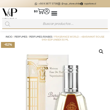
+56 9 3877 3738
@vyp_store.chile
vypstore.cl
$
0
INICIO
/
PERFUMES
/
PERFUMES ÁRABES
/ FRAGRANCE WORLD – «BARAKKAT ROUGE
540» EDP UNISEX 50 ML
-62%