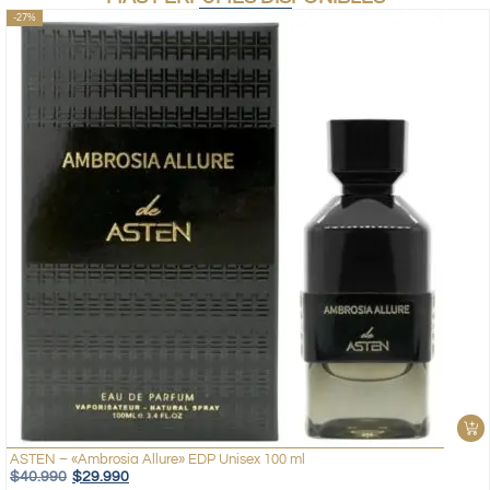
-27%
ASTEN – «Ambrosia Allure» EDP Unisex 100 ml
$
40.990
$
29.990