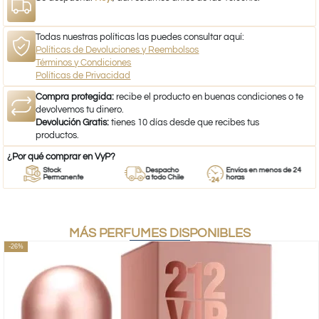
Todas nuestras políticas las puedes consultar aquí:
Políticas de Devoluciones y Reembolsos
Términos y Condiciones
Políticas de Privacidad
Compra protegida:
recibe el producto en buenas condiciones o te
devolvemos tu dinero.
Devolución Gratis:
tienes 10 días desde que recibes tus
productos.
¿Por qué comprar en VyP?
Stock
Despacho
Envíos en menos de 24
Permanente
a todo Chile
horas
MÁS PERFUMES DISPONIBLES
-26%