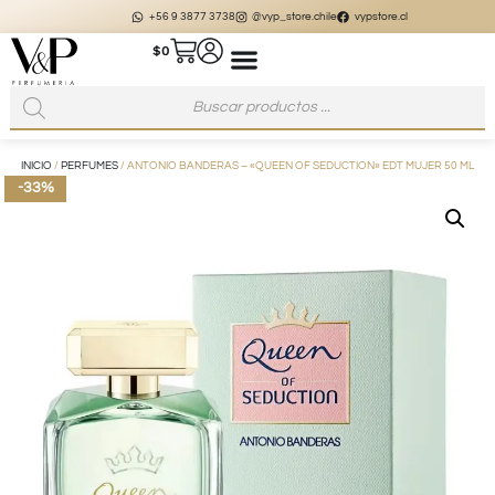
+56 9 3877 3738
@vyp_store.chile
vypstore.cl
$
0
INICIO
/
PERFUMES
/ ANTONIO BANDERAS – «QUEEN OF SEDUCTION» EDT MUJER 50 ML
-33%