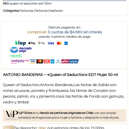
SKU
queen-of-seduction-edt-50ml
Categorías
Perfumes
,
Perfumes Diseñador
Disfruta pagando en:
compra en
3 cuotas de $4.663 sin interés
usando nuestros medios de pago
ANTONIO BANDERAS – «Queen of Seduction» EDT Mujer 50 ml
Queen of Seduction;Antonio Banderas;Las Notas de Salida son
notas acuosas, pomelo y frambuesa; las Notas de Corazón son
peonía, jazmín, iris y pimienta rosa; las Notas de Fondo son gamuza,
cedro y ámbar.
VyP Store
es tu
tienda de perfumes originales en Chile
, con una amplia
variedad de fragancias para mujer y hombre, y despacho a todo el país.
Se despacha:
Hoy!
, aún estamos antes de las 15:00hrs.