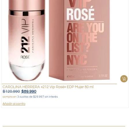
CAROLINA HERRERA «212 Vip Rosé» EDP Mujer 80 ml
$
120.990
$
89.990
compra en
3 cuotas de $29.997 sin interés
Añadir al carrito