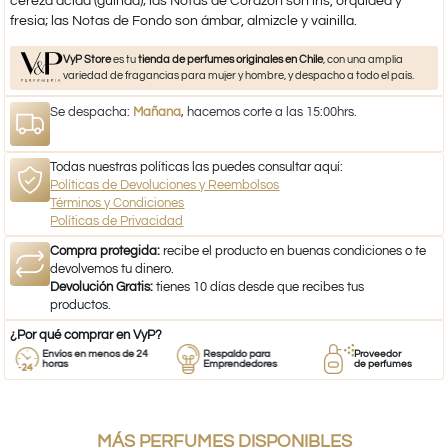
cereza ácida (guinda); las Notas de Corazón son iris, orquídea y
fresia; las Notas de Fondo son ámbar, almizcle y vainilla.
VyP Store
es tu
tienda de perfumes originales en Chile
, con una amplia
variedad de fragancias para mujer y hombre, y despacho a todo el país.
Se despacha:
Mañana
, hacemos corte a las 15:00hrs.
Todas nuestras políticas las puedes consultar aquí:
Políticas de Devoluciones y Reembolsos
Términos y Condiciones
Políticas de Privacidad
Compra protegida:
recibe el producto en buenas condiciones o te
devolvemos tu dinero.
Devolución Gratis:
tienes 10 días desde que recibes tus
productos.
¿Por qué comprar en VyP?
Envíos en menos de 24
Respaldo para
Proveedor
horas
Emprendedores
de perfumes
MÁS PERFUMES DISPONIBLES