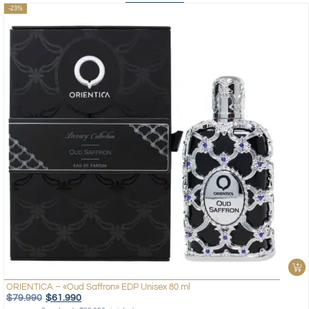
-23%
ORIENTICA – «Oud Saffron» EDP Unisex 80 ml
$
79.990
$
61.990