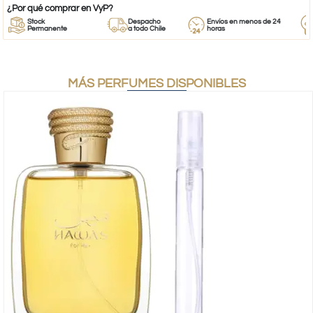
¿Por qué comprar en VyP?
Stock
Despacho
Envíos en menos de 24
R
Permanente
a todo Chile
horas
E
MÁS PERFUMES DISPONIBLES