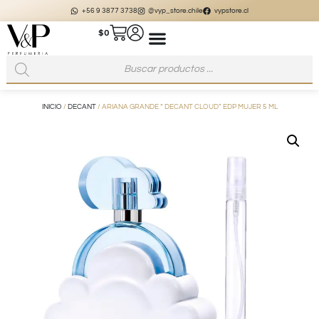
+56 9 3877 3738
@vyp_store.chile
vypstore.cl
$
0
INICIO
/
DECANT
/ ARIANA GRANDE “ DECANT CLOUD” EDP MUJER 5 ML