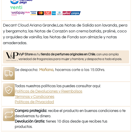
Decant Cloud Ariana Grande;Las Notas de Salida son lavanda, pera
y bergamota; las Notas de Corazón son crema batida, praliné, coco
y orquídea de vainilla; las Notas de Fondo son almizcle y notas
amaderadas.
VyP Store
es tu
tienda de perfumes originales en Chile
, con una amplia
variedad de fragancias para mujer y hombre, y despacho a todo el país.
Se despacha:
Mañana
, hacemos corte a las 15:00hrs.
Todas nuestras políticas las puedes consultar aquí:
Políticas de Devoluciones y Reembolsos
Términos y Condiciones
Políticas de Privacidad
Compra protegida:
recibe el producto en buenas condiciones o te
devolvemos tu dinero.
Devolución Gratis:
tienes 10 días desde que recibes tus
productos.