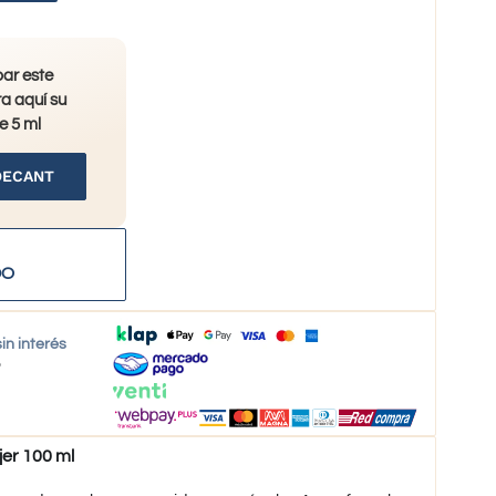
bar este
a aquí su
e 5 ml
DECANT
DO
in interés
o
er 100 ml