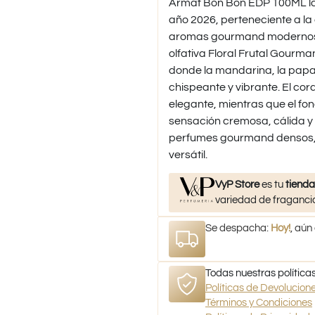
Armaf Bon Bon EDP 100ML la
año 2026, perteneciente a la 
aromas gourmand modernos, al
olfativa Floral Frutal Gourm
donde la mandarina, la pap
chispeante y vibrante. El co
elegante, mientras que el f
sensación cremosa, cálida y
perfumes gourmand densos, 
versátil.
VyP Store
es tu
tienda
variedad de fragancia
Se despacha:
Hoy!
, aún
Todas nuestras políticas
Políticas de Devolucio
Términos y Condiciones