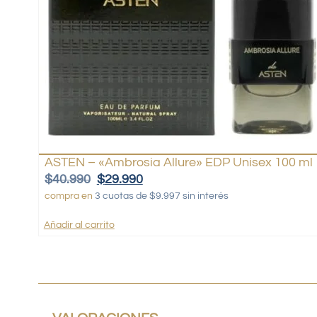
ASTEN – «Ambrosia Allure» EDP Unisex 100 ml
$
40.990
$
29.990
compra en
3 cuotas de $9.997 sin interés
Añadir al carrito