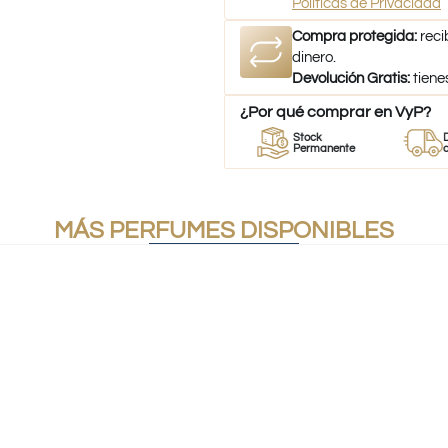
Políticas de Privacidad
Compra protegida:
reci
dinero.
Devolución Gratis:
tiene
¿Por qué comprar en VyP?
Perfumes
Stock
Despacho
es
100% Originales
Permanente
a todo Chil
MÁS PERFUMES DISPONIBLES