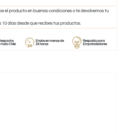
be el producto en buenas condiciones o te devolvemos tu
s 10 días desde que recibes tus productos.
Envíos en menos de
Respaldo para
Proveedor
e
24 horas
Emprendedores
de perfumes
-50%