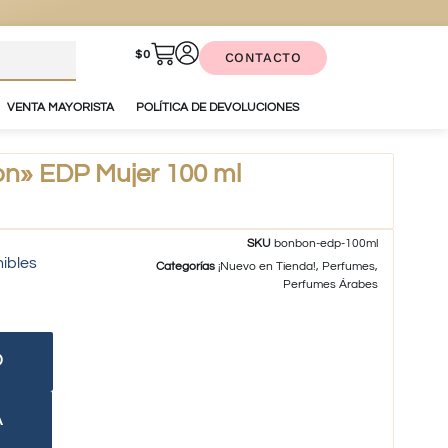
$
0
CONTACTO
VENTA MAYORISTA
POLÍTICA DE DEVOLUCIONES
n» EDP Mujer 100 ml
SKU
bonbon-edp-100ml
nibles
Categorías
¡Nuevo en Tienda!
,
Perfumes
,
Perfumes Árabes
O
A