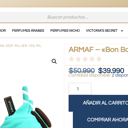
DOR
PERFUMES ÁRABES
PERFUMES NICHO
VICTORIA’S SECRET
N» EDP MUJER 100 ML
ARMAF – «Bon Bo
$
50.990
$
39.990
2 dispo
AÑADIR AL CARRIT
COMPRAR AHOR