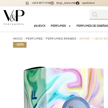
+56 9 3877 3738
@vyp_store.chile
vypstore.cl
¡NUEVO!
PERFUMES
PERFUMES DE DISEÑA
INICIO
/
PERFUMES
/
PERFUMES ÁRABES
/ ARMAF – «BON BO
-22%