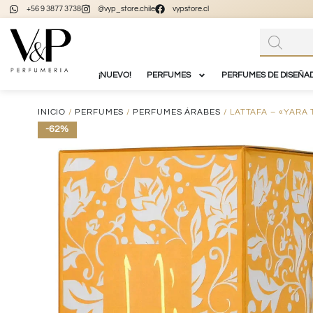
+56 9 3877 3738
@vyp_store.chile
vypstore.cl
¡NUEVO!
PERFUMES
PERFUMES DE DISEÑA
INICIO
/
PERFUMES
/
PERFUMES ÁRABES
/ LATTAFA – «YARA
-62%