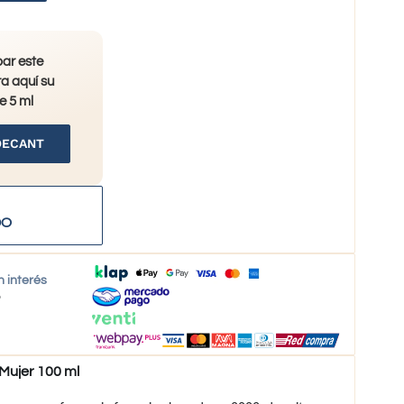
bar este
a aquí su
e 5 ml
DECANT
DO
n interés
o
Mujer 100 ml