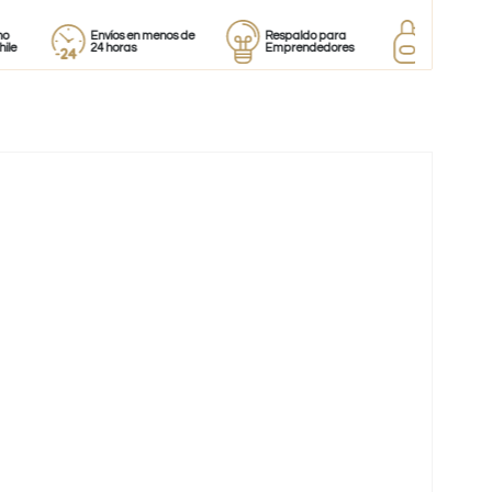
Envíos en menos de
Respaldo para
Proveedor
24 horas
Emprendedores
de perfumes
-59%