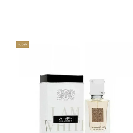
Envíos en menos de
Respaldo para
Proveedor
24 horas
Emprendedores
de perfumes
-35%