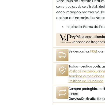
Yara Tous de Lattafa Perfum
como tropical, dulce y frutal, idea
coco, mango y maracuyá; las 
azahar del naranjo; las Notas
​Inspirado: Fame de P
VyP Store
es tu
tienda
variedad de fragancia
Se despacha:
Hoy!
, aún
Todas nuestras políticas
Políticas de Devolucio
Términos y Condiciones
Políticas de Privacidad
Compra protegida:
reci
dinero.
Devolución Gratis:
tiene