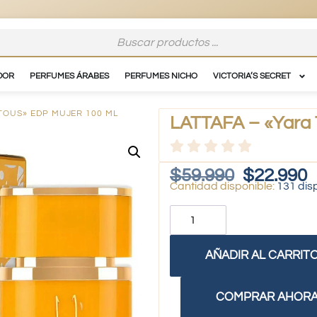
DOR
PERFUMES ÁRABES
PERFUMES NICHO
VICTORIA’S SECRET
 TOUS» EDP MUJER 100 ML
LATTAFA – «Yara 
$
59.990
$
22.990
131 dis
AÑADIR AL CARRIT
COMPRAR AHOR