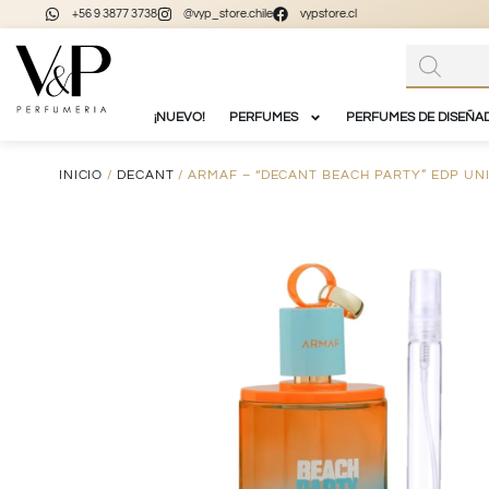
+56 9 3877 3738
@vyp_store.chile
vypstore.cl
¡NUEVO!
PERFUMES
PERFUMES DE DISEÑA
INICIO
/
DECANT
/ ARMAF – “DECANT BEACH PARTY” EDP UNI