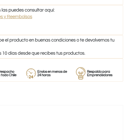
 las puedes consultar aquí:
nes y Reembolsos
be el producto en buenas condiciones o te devolvemos tu
s 10 días desde que recibes tus productos.
o
Envíos en menos de
Respaldo para
Proveedor
le
24 horas
Emprendedores
de perfum