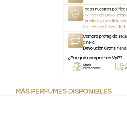
Todas nuestras políticas
Políticas de Devolucio
Términos y Condiciones
Políticas de Privacidad
Compra protegida:
reci
dinero.
Devolución Gratis:
tiene
¿Por qué comprar en VyP?
r
Perfumes
Stock
Despach
mes
100% Originales
Permanente
a todo Chi
MÁS PERFUMES DISPONIBLES