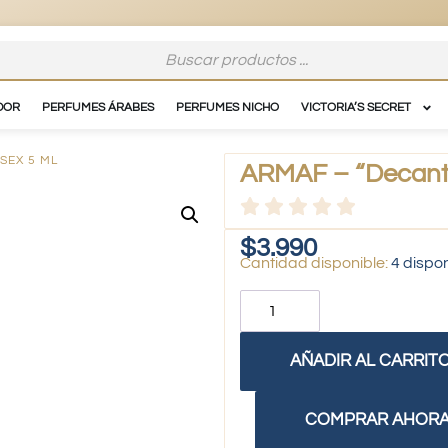
DOR
PERFUMES ÁRABES
PERFUMES NICHO
VICTORIA’S SECRET
SEX 5 ML
ARMAF – “Decant 
$
3.990
4 dispo
AÑADIR AL CARRIT
COMPRAR AHOR