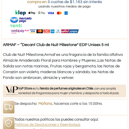
compra en
3 cuotas de $1.163 sin interés
usando nuestros medios de pago
ARMAF – “Decant Club de Nuit Milestone” EDP Unisex 5 ml
Club de Nuit Milestone;Armaf es una fragancia de la familia olfativa
Almizcle Amaderado Floral para Hombres y Mujeres.;Las Notas de
Salida son notas marinas, Frutas rojas y bergamota; las Notas de
Corazón son violeta, maderas blancas y sándalo; las Notas de
Fondo son ambroxan, almizcle y vetiver.
VyP Store
es tu
tienda de perfumes originales en Chile
, con una amplia
variedad de fragancias para mujer y hombre, y despacho a todo el país.
Se despacha:
Mañana
, hacemos corte a las 15:00hrs.
Todas nuestras políticas las puedes consultar aquí:
Políticas de Devoluciones y Reembolsos