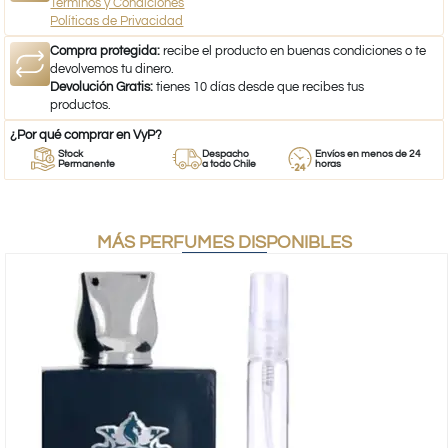
Términos y Condiciones
Políticas de Privacidad
Compra protegida:
recibe el producto en buenas condiciones o te
devolvemos tu dinero.
Devolución Gratis:
tienes 10 días desde que recibes tus
productos.
¿Por qué comprar en VyP?
Stock
Despacho
Envíos en menos de 24
Permanente
a todo Chile
horas
MÁS PERFUMES DISPONIBLES