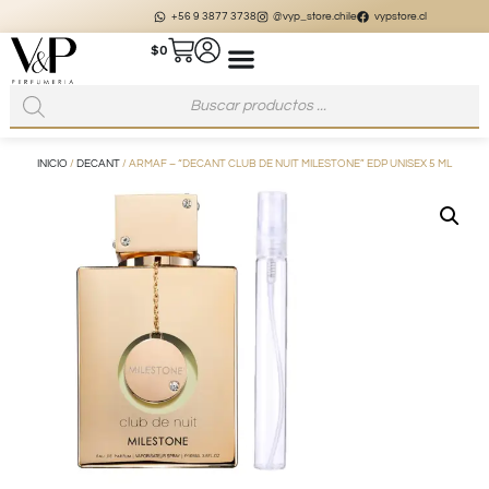
+56 9 3877 3738
@vyp_store.chile
vypstore.cl
$
0
INICIO
/
DECANT
/ ARMAF – “DECANT CLUB DE NUIT MILESTONE” EDP UNISEX 5 ML