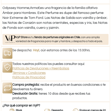
Odyssey Homme;Armaf;es una fragancia de la familia olfativa
Ámbar para Hombres. Este Perfume es dupe del famoso perfume
Noir Extreme de Tom Ford. Las Notas de Salida son vainilla y ámbar;
las Notas de Corazón son notas orientales, especias y iris; las Notas
de Fondo son vainilla, cuero y jazmín.
VyP Store
es tu
tienda de perfumes originales en Chile
, con una amplia
variedad de fragancias para mujer y hombre, y despacho a todo el país.
Se despacha:
Hoy!
, aún estamos antes de las 15:00hrs.
Todas nuestras políticas las puedes consultar aquí:
Políticas de Devoluciones y Reembolsos
Términos y Condiciones
Políticas de Privacidad
Compra protegida:
recibe el producto en buenas condiciones o te
devolvemos tu dinero.
Devolución Gratis:
tienes 10 días desde que recibes tus
productos.
¿Por qué comprar en VyP?
Stock
Despacho
Envíos en menos de 24