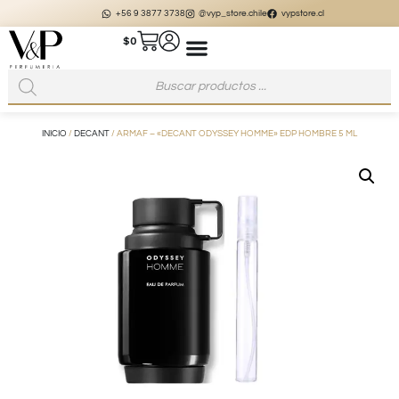
+56 9 3877 3738
@vyp_store.chile
vypstore.cl
$
0
INICIO
/
DECANT
/ ARMAF – «DECANT ODYSSEY HOMME» EDP HOMBRE 5 ML