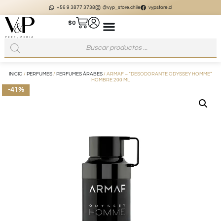
+56 9 3877 3738
@vyp_store.chile
vypstore.cl
$
0
INICIO
/
PERFUMES
/
PERFUMES ÁRABES
/ ARMAF – “DESODORANTE ODYSSEY HOMME”
HOMBRE 200 ML
-41%