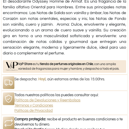
El desodorante Odyssey Homme de Armaf. Es una fragancia de la
familia olfativa Oriental para Hombres. Entre sus principales notas
encontramos: Las Notas de Salida son vainilla y ámbar; las Notas de
Corazón son notas orientales, especias y iris; las Notas de Fondo
son vainilla, cuero y jazmín. Aroma: Dulce, envolvente y elegante,
evolucionando a un aroma de cuero suave y vainilla. Su creación
gira en torno a una masculinidad sofisticada y envolvente: una
combinación de notas cálidas y gourmand que entregan una
sensación elegante, moderna y ligeramente dulce, ideal para uso
diario o complementar el perfume.
VyP Store
es tu
tienda de perfumes originales en Chile
, con una amplia
variedad de fragancias para mujer y hombre, y despacho a todo el país.
Se despacha:
Hoy!
, aún estamos antes de las 15:00hrs.
Todas nuestras políticas las puedes consultar aquí:
Políticas de Devoluciones y Reembolsos
Términos y Condiciones
Políticas de Privacidad
Compra protegida:
recibe el producto en buenas condiciones o te
devolvemos tu dinero.