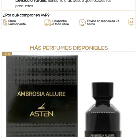
Devolución Gratis:
tienes 10 días desde que recibes tus
productos.
¿Por qué comprar en VyP?
Stock
Despacho
Envíos en menos de 24
Resp
Permanente
a todo Chile
horas
Emp
MÁS PERFUMES DISPONIBLES
-27%