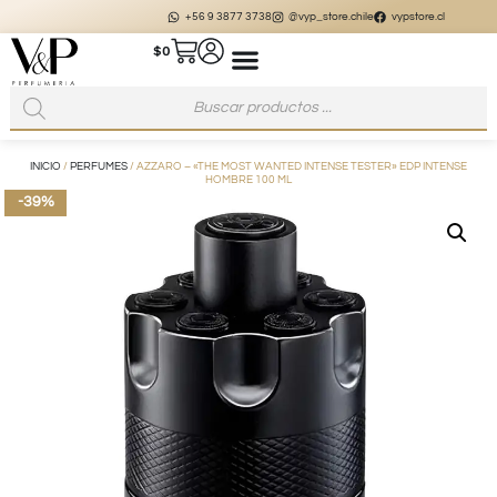
+56 9 3877 3738
@vyp_store.chile
vypstore.cl
$
0
INICIO
/
PERFUMES
/ AZZARO – «THE MOST WANTED INTENSE TESTER» EDP INTENSE
HOMBRE 100 ML
-39%