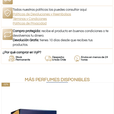
Todas nuestras políticas las puedes consultar aquí:
Políticas de Devoluciones y Reembolsos
Términos y Condiciones
Políticas de Privacidad
Compra protegida:
recibe el producto en buenas condiciones o te
devolvemos tu dinero.
Devolución Gratis:
tienes 10 días desde que recibes tus
productos.
¿Por qué comprar en VyP?
Stock
Despacho
Envíos en menos de 24
Permanente
a todo Chile
horas
MÁS PERFUMES DISPONIBLES
-32%