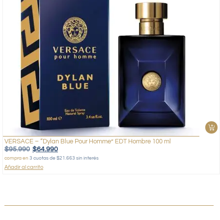
VERSACE – “Dylan Blue Pour Homme” EDT Hombre 100 ml
$
95.990
$
64.990
compra en
3 cuotas de $21.663 sin interés
Añadir al carrito