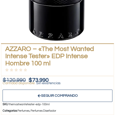
AZZARO – «The Most Wanted
Intense Tester» EDP Intense
Hombre 100 ml
$
120.990
$
73.990
Sin existencias
SEGUIR COMPRANDO
SKU
themostwantetester-edp-100ml
Categorías
Perfumes
,
Perfumes Diseñador